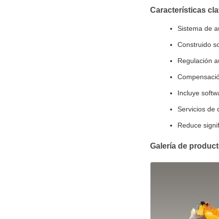
Características cl
Sistema de au
Construido so
Regulación au
Compensación 
Incluye soft
Servicios de 
Reduce signif
Galería de produc