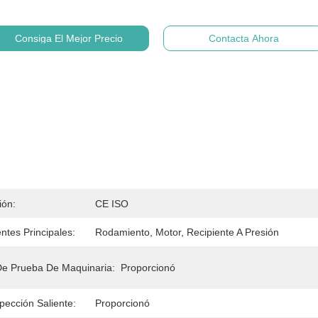
Consiga El Mejor Precio
Contacta Ahora
ión:
CE ISO
tes Principales:
Rodamiento, Motor, Recipiente A Presión
De Prueba De Maquinaria:
Proporcionó
pección Saliente:
Proporcionó