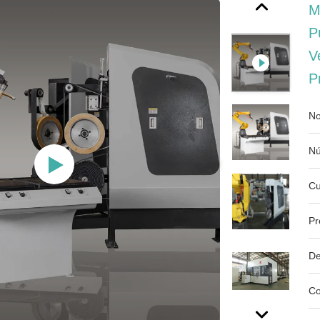
M
P
V
P
No
Nú
Cu
Pr
De
Co