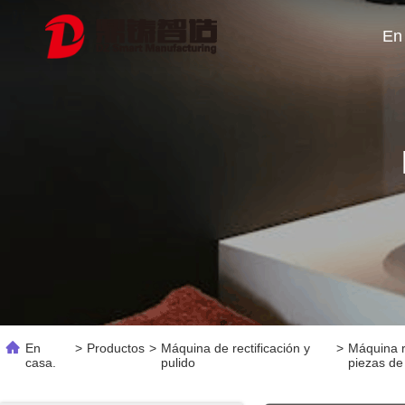
En
En
>
Productos
>
Máquina de rectificación y
>
Máquina r
casa.
pulido
piezas de