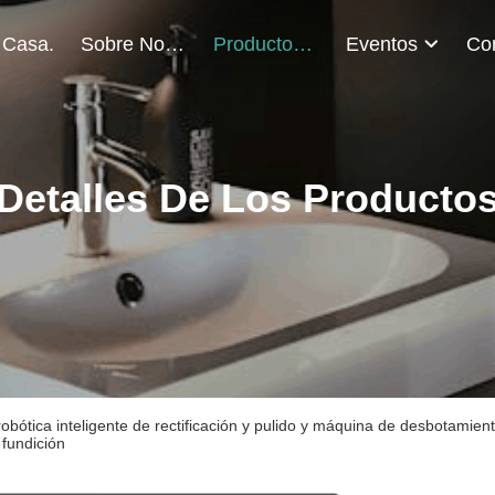
 Casa.
Sobre Nosotros
Productos
Eventos
Detalles De Los Producto
obótica inteligente de rectificación y pulido y máquina de desbotamien
 fundición