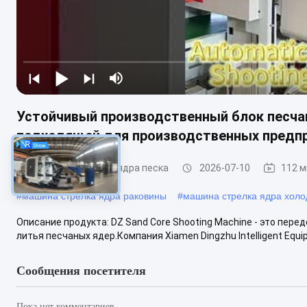
Устойчивый производственный блок песчан
подходящей для производственных предп
Машина стрельбы ядра песка
2026-07-10
112 
#
машина стрелка ядра раковины
#
машина стрелка ядра холо
Описание продукта: DZ Sand Core Shooting Machine - это пе
литья песчаных ядер.Компания Xiamen Dingzhu Intelligent Equipm
Сообщения посетителя
Пока нет комментариев