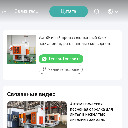
Свяжитесь С Нами
Цитата
ия
Устойчивый производственный блок
песчаного ядра с панелью сенсорного
экрана, подходящей для
производственных предприятий
Теперь Говорите
Узнайте Больше
Связанные видео
Автоматическая
песчаная стрелка для
литья в нежелтых
литейных заводах