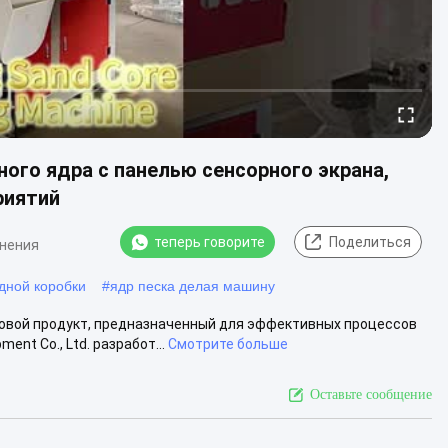
ого ядра с панелью сенсорного экрана,
риятий
теперь говорите
Поделиться
мнения
дной коробки
#
ядр песка делая машину
редовой продукт, предназначенный для эффективных процессов
ent Co., Ltd. разработ...
Смотрите больше
Оставьте сообщение