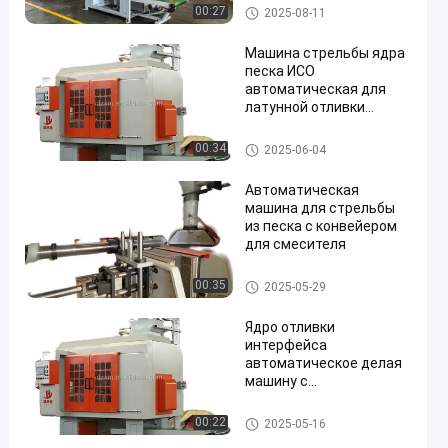
Машина стрельбы ядра песк
00:27
2025-08-11
а
Машина стрельбы ядра
песка ИСО
автоматическая для
латунной отливки
плавильни Фаусет
металла
Машина стрельбы ядра песк
00:34
2025-06-04
а
Автоматическая
машина для стрельбы
из песка с конвейером
для смесителя
Машина стрельбы ядра песк
00:35
2025-05-29
а
Ядро отливки
интерфейса
автоматическое делая
машину с
транспортером мотора
для Фаусет
Машина стрельбы ядра песк
00:22
2025-05-16
а