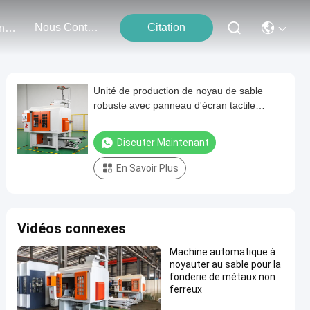
Nous Contacter
Citation
Événements
Unité de production de noyau de sable
robuste avec panneau d'écran tactile
adapté aux installations de fabrication
Machine de noyau de sable
Discuter Maintenant
En Savoir Plus
Vidéos connexes
Machine automatique à
noyauter au sable pour la
fonderie de métaux non
ferreux