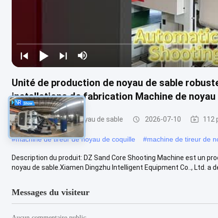
Unité de production de noyau de sable robust
installations de fabrication Machine de noyau
Machine de tir de noyau de sable
2026-07-10
112 
#
machine de tireur de noyau de coquille
#
machine de tireur de n
Description du produit: DZ Sand Core Shooting Machine est un pro
noyau de sable.Xiamen Dingzhu Intelligent Equipment Co.., Ltd. a d
Messages du visiteur
Aucun commentaire public