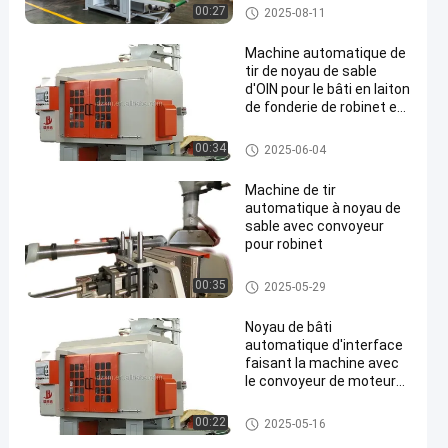
Machine de tir de noyau de sa
00:27
2025-08-11
ble
Machine automatique de
tir de noyau de sable
d'OIN pour le bâti en laiton
de fonderie de robinet en
métal
Machine de tir de noyau de sa
00:34
2025-06-04
ble
Machine de tir
automatique à noyau de
sable avec convoyeur
pour robinet
Machine de tir de noyau de sa
00:35
2025-05-29
ble
Noyau de bâti
automatique d'interface
faisant la machine avec
le convoyeur de moteur
pour le robinet
Machine de tir de noyau de sa
00:22
2025-05-16
ble