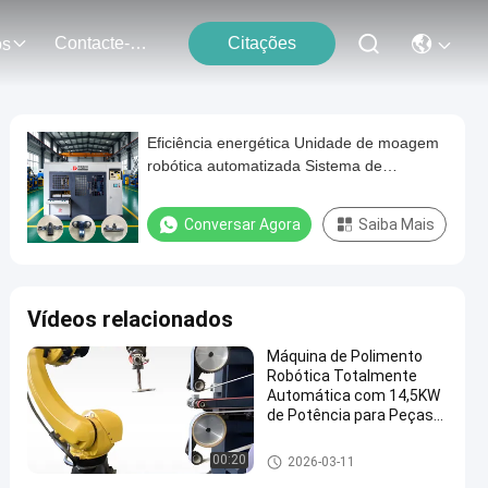
Contacte-Nos
Citações
os
Eficiência energética Unidade de moagem
robótica automatizada Sistema de
acabamento robótico Máquina de polir
dobradiças de aço inoxidável Motor de
Conversar Agora
Saiba Mais
metal
Vídeos relacionados
Máquina de Polimento
Robótica Totalmente
Automática com 14,5KW
de Potência para Peças
Metálicas com
Acabamento Espelhado
Máquina de moagem e polime
00:20
2026-03-11
nto de robôs