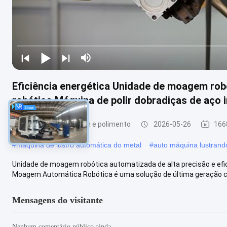
Eficiência energética Unidade de moagem ro
robótico Máquina de polir dobradiças de aço 
Máquina de moagem e polimento
2026-05-26
166
#
máquina de lustro automática do metal
#
auto máquina lustrand
Unidade de moagem robótica automatizada de alta precisão e efic
Moagem Automática Robótica é uma solução de última geração con
Mensagens do visitante
Nenhum comentário público ainda