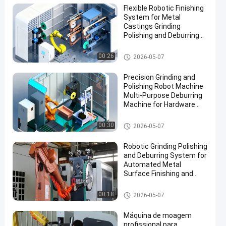
Flexible Robotic Finishing
System for Metal
Castings Grinding
Polishing and Deburring
Automation Solution
Máquina de moagem e polime
00:26
2026-05-07
nto
Precision Grinding and
Polishing Robot Machine
Multi-Purpose Deburring
Machine for Hardware
Automotive Accessories
Manufacturing
Máquina de moagem e polime
00:30
2026-05-07
nto
Robotic Grinding Polishing
and Deburring System for
Automated Metal
Surface Finishing and
Edge Preparation
Máquina de moagem e polime
00:18
2026-05-07
nto
Máquina de moagem
profissional para