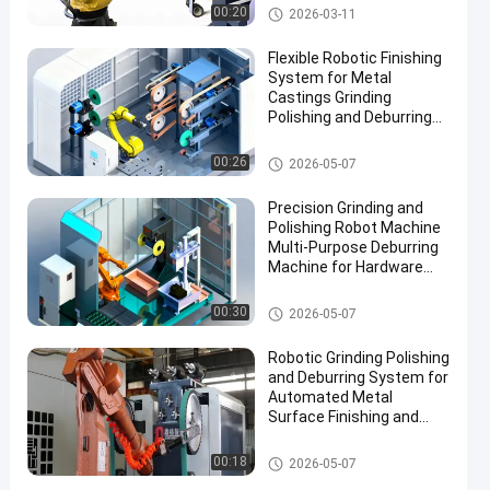
elementach
Robot Deburring Szlifowanie i
00:20
2026-03-11
polerowanie Maszyna
Flexible Robotic Finishing
System for Metal
Castings Grinding
Polishing and Deburring
Automation Solution
maszyny do szlifowania i pole
00:26
2026-05-07
rowania
Precision Grinding and
Polishing Robot Machine
Multi-Purpose Deburring
Machine for Hardware
Automotive Accessories
Manufacturing
maszyny do szlifowania i pole
00:30
2026-05-07
rowania
Robotic Grinding Polishing
and Deburring System for
Automated Metal
Surface Finishing and
Edge Preparation
maszyny do szlifowania i pole
00:18
2026-05-07
rowania