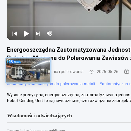
Energooszczędna Zautomatyzowana Jednostk
Robotem Maszyna do Polerowania Zawiasów ze
maszyny do szlifowania i polerowania
2026-05-26
#
automatyczna maszyna do polerowania metali
#
automatyczna 
Wysoce precyzyjna, energooszczędna, zautomatyzowana jednost
Robot Grinding Unit to najnowocześniejsze rozwiązanie zaprojekto
Wiadomości odwiedzających
Jeszcze żaden komentarz publiczny