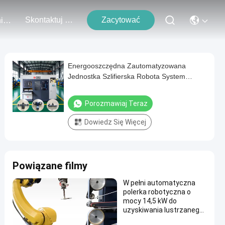
Skontaktuj Się Z Nami
Zacytować
Wydarzenia
Energooszczędna Zautomatyzowana
Jednostka Szlifierska Robota System
Wykańczania Robotem Maszyna do
Polerowania Zawiasów ze Stali
Porozmawiaj Teraz
Nierdzewnej Silnik Metalowy
Dowiedz Się Więcej
Powiązane filmy
W pełni automatyczna
polerka robotyczna o
mocy 14,5 kW do
uzyskiwania lustrzanego
połysku na metalowych