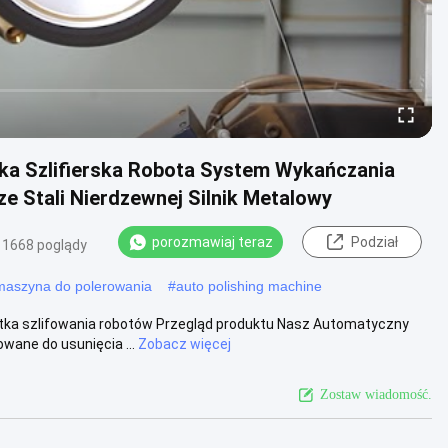
a Szlifierska Robota System Wykańczania
 Stali Nierdzewnej Silnik Metalowy
porozmawiaj teraz
Podział
1668 poglądy
maszyna do polerowania
#
auto polishing machine
ka szlifowania robotów Przegląd produktu Nasz Automatyczny
wane do usunięcia ...
Zobacz więcej
Zostaw wiadomość.