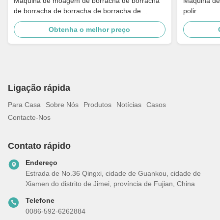
Máquina de moagem de borracha de borracha
Máquina de p
de borracha de borracha de borracha de
polir
borracha de borracha de borracha
Obtenha o melhor preço
Ligação rápida
Para Casa
Sobre Nós
Produtos
Notícias
Casos
Contacte-Nos
Contato rápido
Endereço
Estrada de No.36 Qingxi, cidade de Guankou, cidade de
Xiamen do distrito de Jimei, província de Fujian, China
Telefone
0086-592-6262884