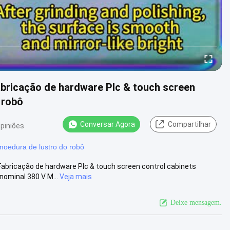
abricação de hardware Plc & touch screen
 robô
Conversar Agora
Compartilhar
opiniões
oedura de lustro do robô
Fabricação de hardware Plc & touch screen control cabinets
ominal 380 V M...
Veja mais
Deixe mensagem.