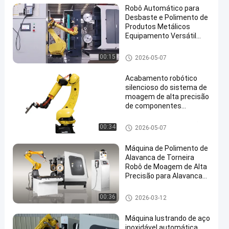
Robô Automático para
Desbaste e Polimento de
Produtos Metálicos
Equipamento Versátil
para Tratamento de
Superfícies
Máquina de moagem e polime
00:15
2026-05-07
nto
Acabamento robótico
silencioso do sistema de
moagem de alta precisão
de componentes
fundidos da torneira do
cubo da roda automotiva
Ferramentas de construção
00:34
2026-05-07
Máquina de Polimento de
Alavanca de Torneira
Robô de Moagem de Alta
Precisão para Alavancas
e Botões de Móveis
Componentes metálicos de m
00:36
2026-03-12
óveis
Máquina lustrando de aço
inoxidável automática