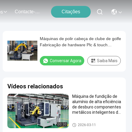
Contacte-Nos
Citações
os
Máquinas de polir cabeça de clube de golfe
Fabricação de hardware Plc & touch
screen control cabinets Máquina de
moagem de polir robô
Conversar Agora
Saiba Mais
Vídeos relacionados
Máquina de fundição de
alumínio de alta eficiência
de desburo componentes
metálicos inteligentes de
moagem sistema de polir
robótico com controle de
Máquina de polonês de moed
00:30
2026-03-11
força
ura automática