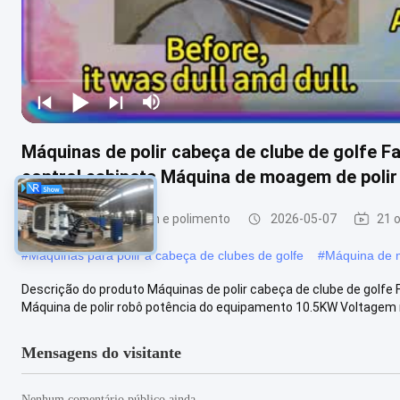
Máquinas de polir cabeça de clube de golfe F
control cabinets Máquina de moagem de polir
Máquina de moagem e polimento
2026-05-07
21 
#
Máquinas para polir a cabeça de clubes de golfe
#
Máquina de m
Descrição do produto Máquinas de polir cabeça de clube de golfe 
Máquina de polir robô potência do equipamento 10.5KW Voltagem n
Mensagens do visitante
Nenhum comentário público ainda