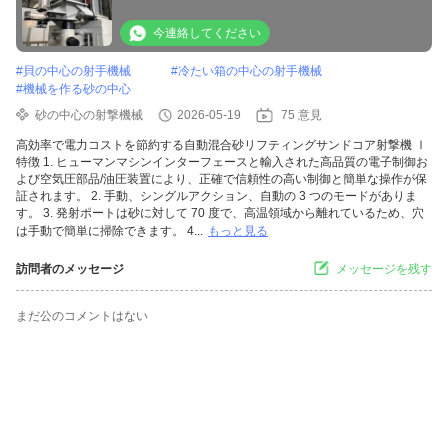
今連絡してください
#
貝の中心の射手機械
#
冷たい箱の中心の射手機械
#
機械を作る砂の中心
砂の中心の射撃機械
2026-05-19
75 意見
高効率で電力コストを節約する自動混合砂リフティングサンドコア射撃機 Ⅰ
特徴 1. ヒューマンマシンインターフェースと輸入された高品質の電子制御お
よび空気圧部品/油圧装置により、正確で信頼性の高い制御と簡単な操作が保
証されます。 2. 手動、シングルアクション、自動の 3 つのモードがありま
す。 3. 発射ポートは砂に対して 70 度で、高温領域から離れているため、穴
は手動で簡単に掃除できます。 4...
もっと見る
訪問者のメッセージ
メッセージを残す
まだ公のコメントはない