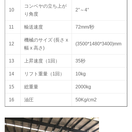
コンベヤの立ち上が
10
2°～4°
り角度
11
輸送速度
72mm/秒
機械のサイズ (長さ x
12
(3500*1480*3400)mm
幅 x 高さ)
13
上昇速度（1回）
35秒
14
リフト重量（1回）
10kg
15
総重量
2000kg
16
油圧
50Kg/cm2