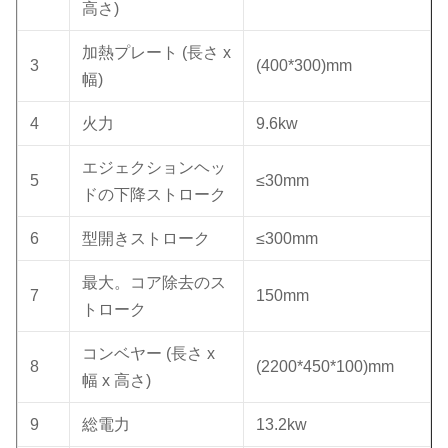
高さ)
加熱プレート (長さ x
3
(400*300)mm
幅)
4
火力
9.6kw
エジェクションヘッ
5
≤30mm
ドの下降ストローク
6
型開きストローク
≤300mm
最大。コア除去のス
7
150mm
トローク
コンベヤー (長さ x
8
(2200*450*100)mm
幅 x 高さ)
9
総電力
13.2kw