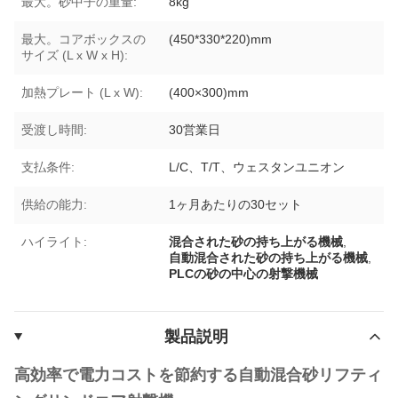
最大。砂中子の重量:
8kg
最大。コアボックスの
(450*330*220)mm
サイズ (L x W x H):
加熱プレート (L x W):
(400×300)mm
受渡し時間:
30営業日
支払条件:
L/C、T/T、ウェスタンユニオン
供給の能力:
1ヶ月あたりの30セット
ハイライト:
混合された砂の持ち上がる機械
,
自動混合された砂の持ち上がる機械
,
PLCの砂の中心の射撃機械
製品説明
高効率で電力コストを節約する自動混合砂リフティ