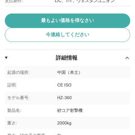
支払条件:
L/C、T/T、ウェスタンユニオン
最もよい価格を得なさい
今連絡してください
詳細情報
起源の場所:
中国（本土）
証明:
CE ISO
モデル番号:
HZ-360
製品名:
砂コア射撃機
重さ:
2000kg