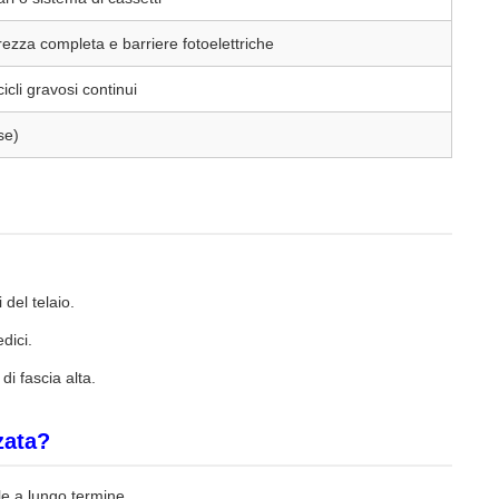
ezza completa e barriere fotoelettriche
icli gravosi continui
se)
 del telaio.
dici.
di fascia alta.
zata?
ale a lungo termine.