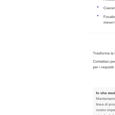
Coerenz
Focaliz
minori 
Trasforma la 
Contattaci pe
per i requisiti
In che mod
Manteniamo i
linea di pro
nostro impe