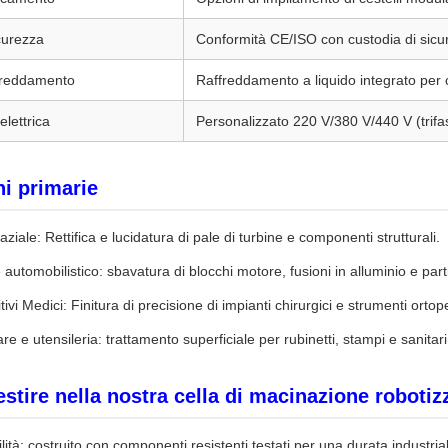
curezza
Conformità CE/ISO con custodia di sicur
ffreddamento
Raffreddamento a liquido integrato per c
elettrica
Personalizzato 220 V/380 V/440 V (trifa
ni primarie
ziale: Rettifica e lucidatura di pale di turbine e componenti strutturali.
 automobilistico: sbavatura di blocchi motore, fusioni in alluminio e parti
tivi Medici: Finitura di precisione di impianti chirurgici e strumenti ortope
e e utensileria: trattamento superficiale per rubinetti, stampi e sanitari 
stire nella nostra cella di macinazione robotiz
ilità: costruito con componenti resistenti testati per una durata industri