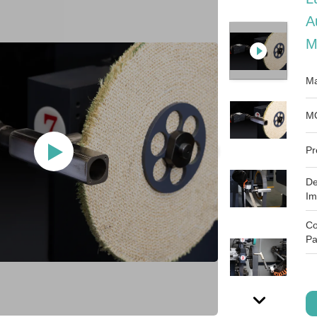
A
M
Ma
M
Pr
De
Im
Co
Pa