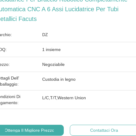
utomatica CNC A 6 Assi Lucidatrice Per Tubi
etallici Facuts
rchio:
DZ
OQ:
1 insieme
ezzo:
Negoziabile
ttagli Dell'
Custodia in legno
ballaggio:
ndizioni Di
L/C,T/T,Western Union
gamento:
Ottenga Il Migliore Prezzo
Contattaci Ora