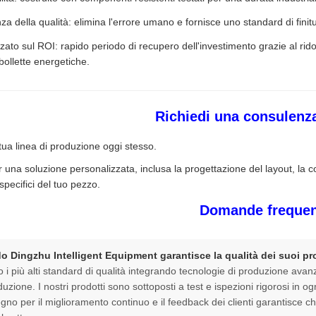
a della qualità: elimina l'errore umano e fornisce uno standard di fini
zato sul ROI: rapido periodo di recupero dell'investimento grazie al ri
bollette energetiche.
Richiedi una consulenz
tua linea di produzione oggi stesso.
r una soluzione personalizzata, inclusa la progettazione del layout, la
 specifici del tuo pezzo.
Domande frequen
o Dingzhu Intelligent Equipment garantisce la qualità dei suoi pr
 più alti standard di qualità integrando tecnologie di produzione avanzat
duzione. I nostri prodotti sono sottoposti a test e ispezioni rigorosi in ogni
gno per il miglioramento continuo e il feedback dei clienti garantisce ch