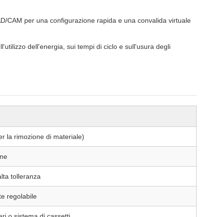
AD/CAM per una configurazione rapida e una convalida virtuale
tilizzo dell'energia, sui tempi di ciclo e sull'usura degli
er la rimozione di materiale)
one
lta tolleranza
e regolabile
ri o sistema di cassetti