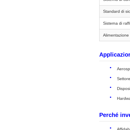
Standard di si
Sistema di ra
Alimentazione 
Applicazio
Aerospa
Settore
Disposi
Hardwar
Perché inve
Affidab