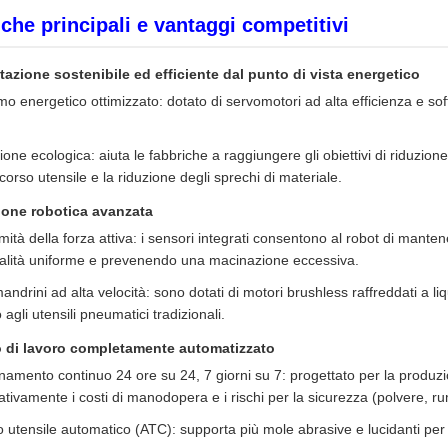
iche principali e vantaggi competitivi
tazione sostenibile ed efficiente dal punto di vista energetico
 energetico ottimizzato: dotato di servomotori ad alta efficienza e softw
one ecologica: aiuta le fabbriche a raggiungere gli obiettivi di riduzione
corso utensile e la riduzione degli sprechi di materiale.
ione robotica avanzata
ità della forza attiva: i sensori integrati consentono al robot di mante
alità uniforme e prevenendo una macinazione eccessiva.
ndrini ad alta velocità: sono dotati di motori brushless raffreddati a l
o agli utensili pneumatici tradizionali.
 di lavoro completamente automatizzato
namento continuo 24 ore su 24, 7 giorni su 7: progettato per la produ
cativamente i costi di manodopera e i rischi per la sicurezza (polvere, ru
utensile automatico (ATC): supporta più mole abrasive e lucidanti per l