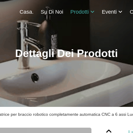
Casa.
Su Di Noi
Prodotti
Eventi
C
Dettagli Dei Prodotti
atrice per braccio robotico completamente automatica CNC a 6 assi Lucid
L