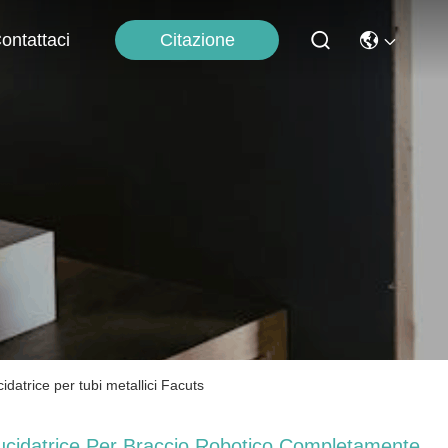
Citazione
ontattaci
atrice per tubi metallici Facuts
ucidatrice Per Braccio Robotico Completamente