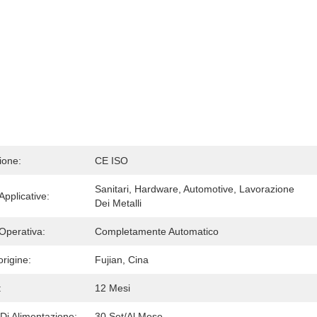
ione:
CE ISO
Sanitari, Hardware, Automotive, Lavorazione 
Applicative:
Dei Metalli
Operativa:
Completamente Automatico
rigine:
Fujian, Cina
:
12 Mesi
Di Alimentazione:
30 Set/al Mese