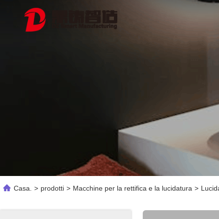
Casa.
>
prodotti
>
Macchine per la rettifica e la lucidatura
>
Lucid