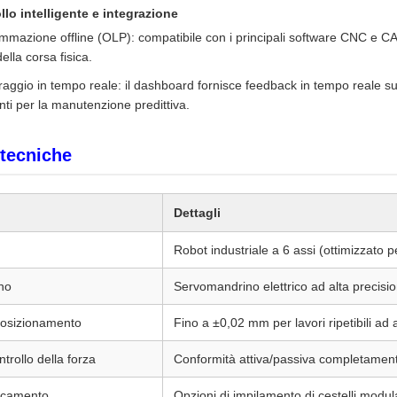
llo intelligente e integrazione
mmazione offline (OLP): compatibile con i principali software CNC e C
ella corsa fisica.
aggio in tempo reale: il dashboard fornisce feedback in tempo reale sull'u
ti per la manutenzione predittiva.
 tecniche
Dettagli
Robot industriale a 6 assi (ottimizzato p
no
Servomandrino elettrico ad alta precisi
posizionamento
Fino a ±0,02 mm per lavori ripetibili ad a
ntrollo della forza
Conformità attiva/passiva completament
ricamento
Opzioni di impilamento di cestelli modula