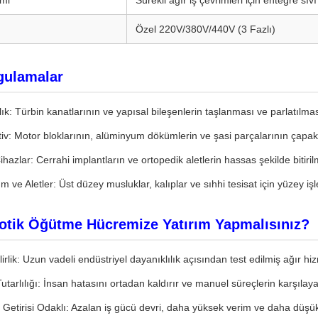
mi
Sürekli ağır iş çevrimleri için entegre sı
Özel 220V/380V/440V (3 Fazlı)
ygulamalar
ık: Türbin kanatlarının ve yapısal bileşenlerin taşlanması ve parlatılmas
v: Motor bloklarının, alüminyum dökümlerin ve şasi parçalarının çapakl
ihazlar: Cerrahi implantların ve ortopedik aletlerin hassas şekilde bitiril
 ve Aletler: Üst düzey musluklar, kalıplar ve sıhhi tesisat için yüzey iş
tik Öğütme Hücremize Yatırım Yapmalısınız?
irlik: Uzun vadeli endüstriyel dayanıklılık açısından test edilmiş ağır hizm
Tutarlılığı: İnsan hatasını ortadan kaldırır ve manuel süreçlerin karşıla
 Getirisi Odaklı: Azalan iş gücü devri, daha yüksek verim ve daha düşük 