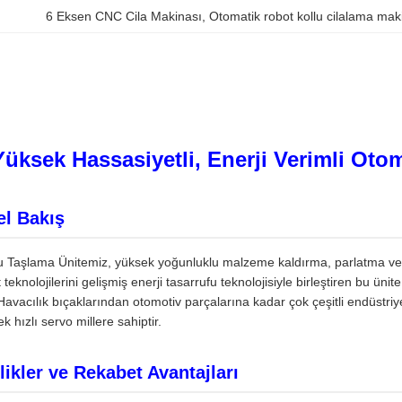
6 Eksen CNC Cila Makinası
, 
Otomatik robot kollu cilalama mak
Yüksek Hassasiyetli, Enerji Verimli Oto
l Bakış
 Taşlama Ünitemiz, yüksek yoğunluklu malzeme kaldırma, parlatma ve ç
 teknolojilerini gelişmiş enerji tasarrufu teknolojisiyle birleştiren bu ün
 Havacılık bıçaklarından otomotiv parçalarına kadar çok çeşitli endüstriy
k hızlı servo millere sahiptir.
ikler ve Rekabet Avantajları