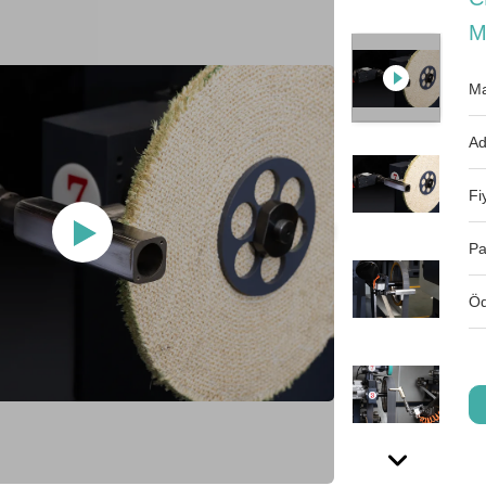
M
Ma
Ad
Fi
Pa
Öd