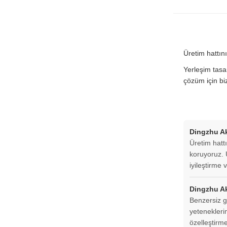
Üretim hattın
Yerleşim tasa
çözüm için biz
Dingzhu Akı
Üretim hattı
koruyoruz. 
iyileştirme 
Dingzhu Ak
Benzersiz gü
yetenekleri
özelleştirm