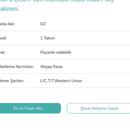
akinesi
rka Adı:
DZ
edi:
1 Takım
yat:
Pazarlık edilebilir
ketleme Ayrıntıları:
Ahşap Kasa
eme Şartları:
L/C,T/T,Western Union
En İyi Fiyatı Alın
Şimdi Iletişime Geçin