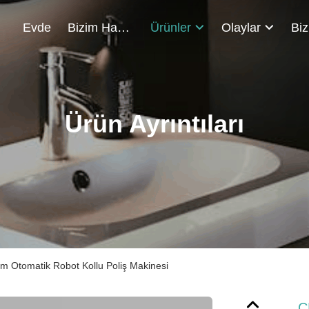
Evde
Bizim Hakkımızda
Ürünler
Olaylar
Ürün Ayrıntıları
 Otomatik Robot Kollu Poliş Makinesi
C