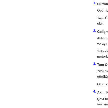
Sürdür
Optimiz
Yeşil Ü
olur.
Gelişm
Aktif K
ve aşır
Yüksek 
motorla
Tam Ot
7/24 Sü
gürültü
Otomati
Akıllı
Çevrim
yazılım