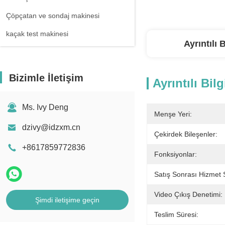
Çöpçatan ve sondaj makinesi
kaçak test makinesi
Ayrıntılı B
Bizimle İletişim
Ayrıntılı Bilg
Ms. Ivy Deng
Menşe Yeri:
dzivy@idzxm.cn
Çekirdek Bileşenler:
+8617859772836
Fonksiyonlar:
Satış Sonrası Hizmet 
Video Çıkış Denetimi:
Şimdi iletişime geçin
Teslim Süresi: