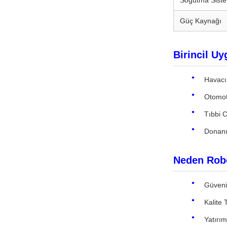
Soğutma Siste
Güç Kaynağı
Birincil U
Havacıl
Otomoti
Tıbbi C
Donanım
Neden Robo
Güvenil
Kalite 
Yatırım