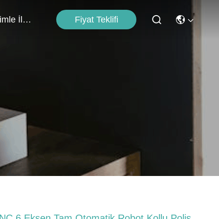
Fiyat Teklifi
Bizimle İletişim
NC 6 Eksen Tam Otomatik Robot Kollu Poliş