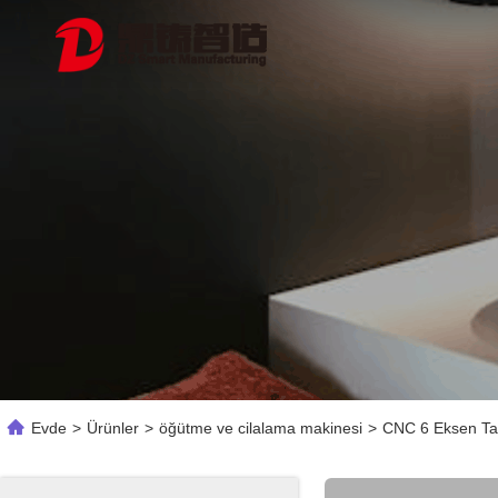
Evde
>
Ürünler
>
öğütme ve cilalama makinesi
>
CNC 6 Eksen Tam