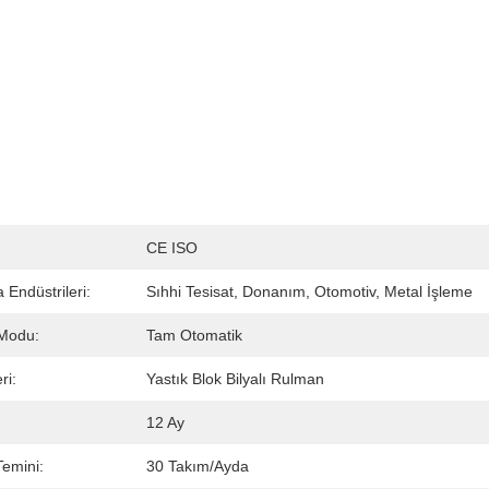
CE ISO
Endüstrileri:
Sıhhi Tesisat, Donanım, Otomotiv, Metal İşleme
Modu:
Tam Otomatik
ri:
Yastık Blok Bilyalı Rulman
12 Ay
emini:
30 Takım/ayda