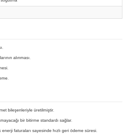
vı soğutma
ı.
arının alınması.
mesi.
leme.
et bileşenleriyle üretilmiştir.
yamayacağı bir bitirme standardı sağlar.
enerji faturaları sayesinde hızlı geri ödeme süresi.