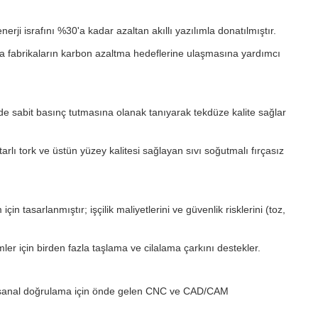
rji israfını %30'a kadar azaltan akıllı yazılımla donatılmıştır.
la fabrikaların karbon azaltma hedeflerine ulaşmasına yardımcı
e sabit basınç tutmasına olanak tanıyarak tekdüze kalite sağlar
tarlı tork ve üstün yüzey kalitesi sağlayan sıvı soğutmalı fırçasız
 tasarlanmıştır; işçilik maliyetlerini ve güvenlik risklerini (toz,
er için birden fazla taşlama ve cilalama çarkını destekler.
e sanal doğrulama için önde gelen CNC ve CAD/CAM