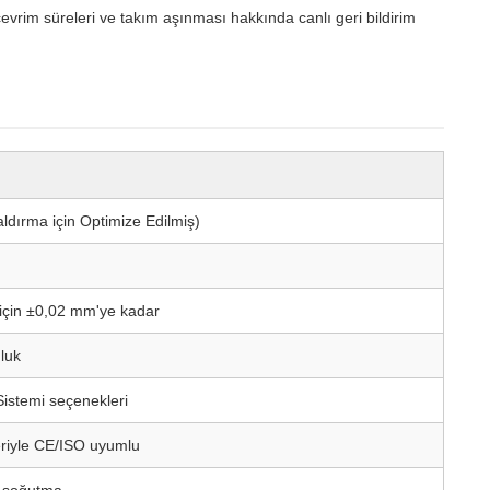
çevrim süreleri ve takım aşınması hakkında canlı geri bildirim
ldırma için Optimize Edilmiş)
a için ±0,02 mm'ye kadar
luk
istemi seçenekleri
eriyle CE/ISO uyumlu