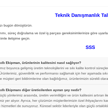
Teknik Danışmanlık Ta
ızı bugün dönüştürün.
rımı, süreç doğrulama ve özel iş parçası gereksinimlerinize göre uyarlanm
imle iletişime geçin.
SSS
llı Ekipman, ürünlerinin kalitesini nasıl sağlıyor?
mız boyunca gelişmiş üretim teknolojilerini ve sıkı kalite kontrol süreçl
Ürünlerimiz, güvenilirlik ve performansı sağlamak için her aşamada sıkı
ve müşteri geri bildirimlerine olan bağlılığımız, ürünlerimizin sürekli ol
ıllı Ekipmanı diğer üreticilerden ayıran şey nedir?
çlü yönlerimiz arasında, üretim verimliliğini ve ürün kalitesini artıran il
miz yer alıyor. Ayrıca, her çözümün müşterilerimizin özel ihtiyaçlarını 
e hizmetleri de sunuyoruz. Küresel sektör liderleriyle olan güçlü ortaklı