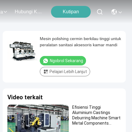
Hubungi Kami
Kutipan
ra
Mesin polishing cermin berkilau tinggi untuk
peralatan sanitasi aksesoris kamar mandi
Ngobrol Sekarang
Pelajari Lebih Lanjut
Video terkait
Efisiensi Tinggi
Aluminium Castings
Deburring Machine Smart
Metal Components
Grinding Robot Polishing