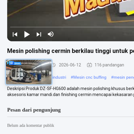
Mesin polishing cermin berkilau tinggi untuk 
Mesin Poles CNC
2026-06-12
116 pandangan
#
mesin pemoles logam industri
#
Mesin cnc buffing
#
mesin peng
Deskripsi Produk DZ-SF-HG600 adalah mesin polishing khusus berkil
aksesoris kamar mandi.dan finishing cermin mencapai kekasaran p
Pesan dari pengunjung
Belum ada komentar publik