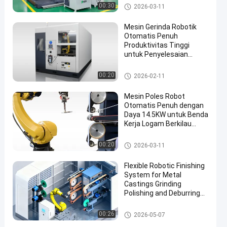
System Dengan Kontrol
Mesin penggiling otomatis ya
00:30
2026-03-11
Kekuatan
ng dipoles
Mesin Gerinda Robotik
Otomatis Penuh
Produktivitas Tinggi
untuk Penyelesaian
Permukaan Logam
Berbagai Bentuk
Mesin Poles CNC
00:20
2026-02-11
Mesin Poles Robot
Otomatis Penuh dengan
Daya 14.5KW untuk Benda
Kerja Logam Berkilau
Cermin
Robot Deburring Penggilingan
00:20
2026-03-11
Dan Mesin Polishing
Flexible Robotic Finishing
System for Metal
Castings Grinding
Polishing and Deburring
Automation Solution
mesin grinding dan polishing
00:26
2026-05-07