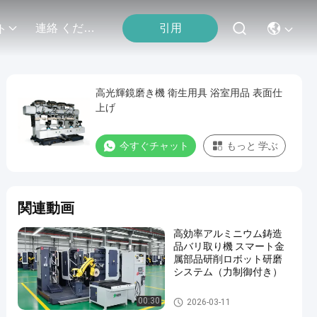
引用
連絡 ください
ト
高光輝鏡磨き機 衛生用具 浴室用品 表面仕
上げ
今すぐチャット
もっと 学ぶ
関連動画
高効率アルミニウム鋳造
品バリ取り機 スマート金
属部品研削ロボット研磨
システム（力制御付き）
自動粉砕の磨く機械
00:30
2026-03-11