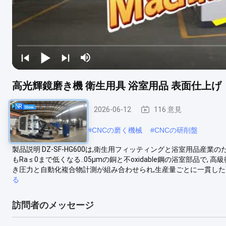
高光輝鏡磨き機 衛生用具 浴室用品 表面仕上げ
CNCの磨く機械
2026-06-12
116 意見
#
産業金属の磨く機械
#
CNCの磨く機械
#
CNCの研削盤
製品説明 DZ-SF-HG600は,衛生用フィッティングと浴室用品産
もRa ≤ 0まで低くなる..05μmの銅と不oxidable鋼の浴室部品
き圧力と自動化複合物計測が組み合わせられ,生産量ごとに一貫した高
る
訪問者のメッセージ