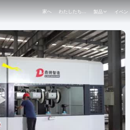
家へ
わたしたち に つい て
製品
イベン