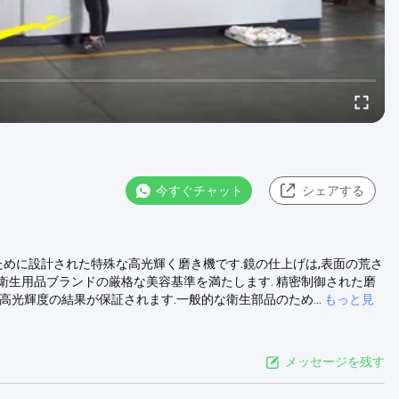
今すぐチャット
シェアする
業のために設計された特殊な高光輝く磨き機です.鏡の仕上げは,表面の荒さ
で, 高級衛生用品ブランドの厳格な美容基準を満たします. 精密制御された磨
光輝度の結果が保証されます.一般的な衛生部品のため...
もっと見
メッセージを残す