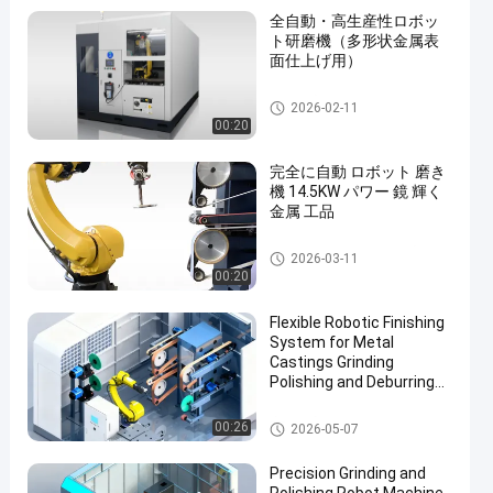
全自動・高生産性ロボッ
ト研磨機（多形状金属表
面仕上げ用）
CNCの磨く機械
2026-02-11
00:20
完全に自動 ロボット 磨き
機 14.5KW パワー 鏡 輝く
金属 工品
ロボット デブーリング 磨き 磨
2026-03-11
き 機械
00:20
Flexible Robotic Finishing
System for Metal
Castings Grinding
Polishing and Deburring
Automation Solution
磨きや磨き機
00:26
2026-05-07
Precision Grinding and