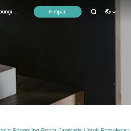
Kutipan
Hubungi Kami
esin Penggiling Robot Otomatis Untuk Pemolesan