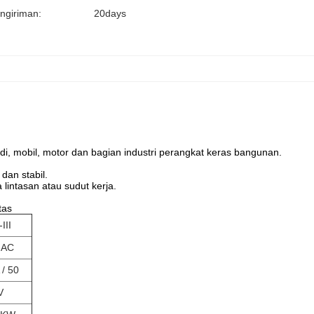
ngiriman:
20days
i, mobil, motor dan bagian industri perangkat keras bangunan.
dan stabil.
lintasan atau sudut kerja.
tas
III
NAC
 / 50
V