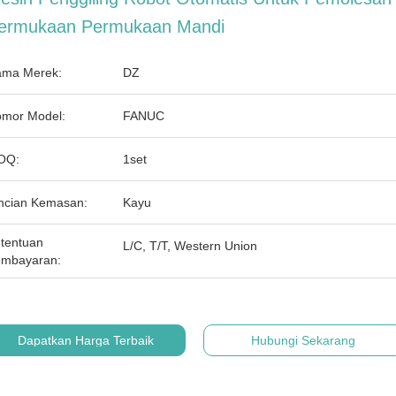
ermukaan Permukaan Mandi
ma Merek:
DZ
mor Model:
FANUC
OQ:
1set
ncian Kemasan:
Kayu
tentuan
L/C, T/T, Western Union
mbayaran:
Dapatkan Harga Terbaik
Hubungi Sekarang