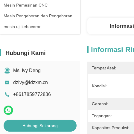
Mesin Pemesinan CNC
Mesin Pengeboran dan Pengeboran
Informasi
mesin uji kebocoran
Informasi Ri
Hubungi Kami
Tempat Asal:
Ms. Ivy Deng
dzivy@idzxm.cn
Kondisi:
+8617859772836
Garansi:
Tegangan:
Hubungi Sekarang
Kapasitas Produksi: