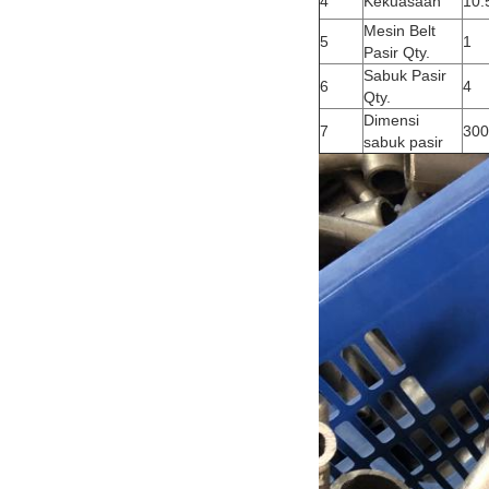
4
Kekuasaan
10
Mesin Belt
5
1
Pasir Qty.
Sabuk Pasir
6
4
Qty.
Dimensi
7
30
sabuk pasir