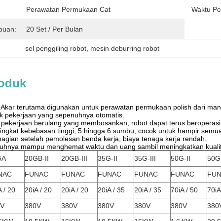
Perawatan Permukaan Cat
Waktu Pe
puan:
20 Set / Per Bulan
sel penggiling robot
, 
mesin deburring robot
roduk
 Akar terutama digunakan untuk perawatan permukaan polish dari mand
uk pekerjaan yang sepenuhnya otomatis.
 pekerjaan berulang yang membosankan, robot dapat terus beroperasi 
tingkat kebebasan tinggi, 5 hingga 6 sumbu, cocok untuk hampir semua 
agian setelah pemolesan benda kerja, biaya tenaga kerja rendah.
nuhnya mampu menghemat waktu dan uang sambil meningkatkan kuali
GA
20GB-II
20GB-III
35G-II
35G-III
50G-II
50G-
NAC
FUNAC
FUNAC
FUNAC
FUNAC
FUNAC
FU
A / 20
20iA / 20
20iA / 20
20iA / 35
20iA / 35
70iA / 50
70iA
0V
380V
380V
380V
380V
380V
380