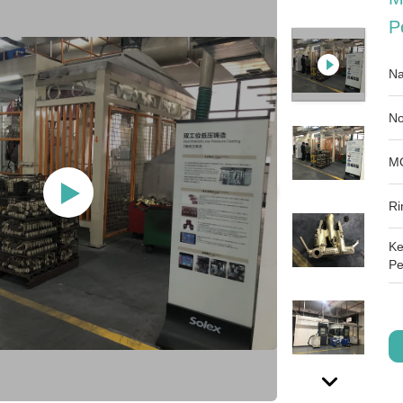
P
Na
No
M
Ri
Ke
Pe