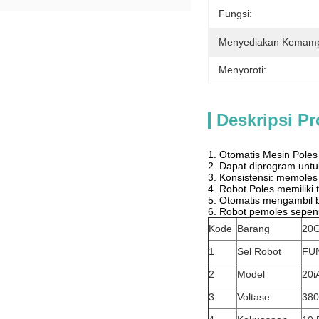
Fungsi:
Menyediakan Kemam
Menyoroti:
Deskripsi P
1. Otomatis Mesin Poles
2. Dapat diprogram unt
3. Konsistensi: memoles
4. Robot Poles memiliki 
5. Otomatis mengambil b
6. Robot pemoles sepe
Kode
Barang
20
1
Sel Robot
FU
2
Model
20i
3
Voltase
38