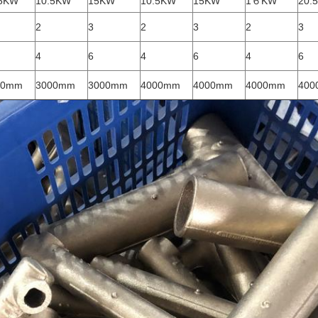
.5KW
10.5KW
15KW
10.5KW
15KW
1６KW
20.
2
3
2
3
2
3
4
6
4
6
4
6
00mm
3000mm
3000mm
4000mm
4000mm
4000mm
400