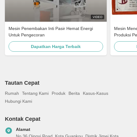
VIDEO
Mesin Penembakan Inti Pasir Hemat Energi
Mesin Menem
Untuk Pengecoran
Produksi P
Dapatkan Harga Terbaik
Tautan Cepat
Rumah
Tentang Kami
Produk
Berita
Kasus-Kasus
Hubungi Kami
Kontak Cepat
Alamat
No.36 Qingxi Road, Kota Guankou, Distrik Jimei Kota