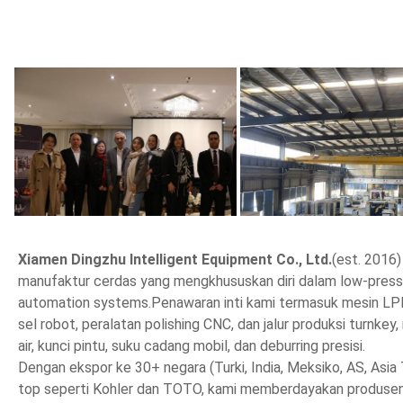
Xiamen Dingzhu Intelligent Equipment Co., Ltd.
(est. 2016)
manufaktur cerdas yang mengkhususkan diri dalam low-pressure
automation systems.Penawaran inti kami termasuk mesin LPDC
sel robot, peralatan polishing CNC, dan jalur produksi turnkey
air, kunci pintu, suku cadang mobil, dan deburring presisi.
Dengan ekspor ke 30+ negara (Turki, India, Meksiko, AS, Asia
top seperti Kohler dan TOTO, kami memberdayakan produsen d