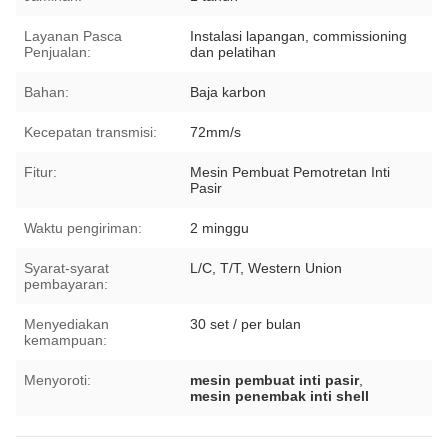
Layanan Pasca
Instalasi lapangan, commissioning
Penjualan:
dan pelatihan
Bahan:
Baja karbon
Kecepatan transmisi:
72mm/s
Fitur:
Mesin Pembuat Pemotretan Inti
Pasir
Waktu pengiriman:
2 minggu
Syarat-syarat
L/C, T/T, Western Union
pembayaran:
Menyediakan
30 set / per bulan
kemampuan:
Menyoroti:
mesin pembuat inti pasir
,
mesin penembak inti shell