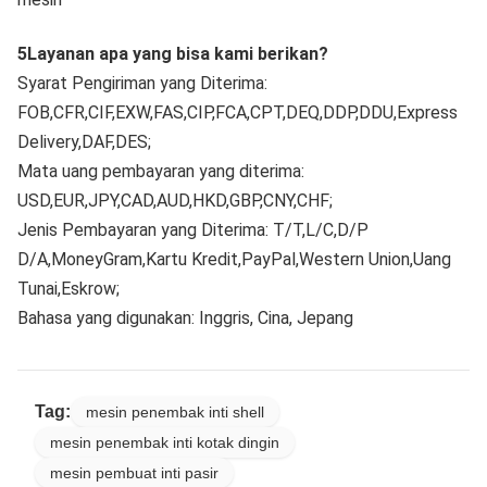
5Layanan apa yang bisa kami berikan?
Syarat Pengiriman yang Diterima:
FOB,CFR,CIF,EXW,FAS,CIP,FCA,CPT,DEQ,DDP,DDU,Express
Delivery,DAF,DES;
Mata uang pembayaran yang diterima:
USD,EUR,JPY,CAD,AUD,HKD,GBP,CNY,CHF;
Jenis Pembayaran yang Diterima: T/T,L/C,D/P
D/A,MoneyGram,Kartu Kredit,PayPal,Western Union,Uang
Tunai,Eskrow;
Bahasa yang digunakan: Inggris, Cina, Jepang
Tag:
mesin penembak inti shell
mesin penembak inti kotak dingin
mesin pembuat inti pasir