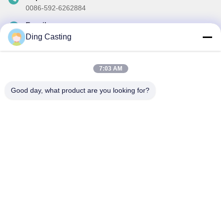
0086-592-6262884
E-mail
dzivy@idzxm.cn
Ding Casting
7:03 AM
Surat Kabar Kami
Good day, what product are you looking for?
Langganan buletin kami untuk diskon dan banyak lagi.
Mengirim Email