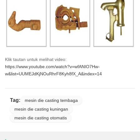
Klik tautan untuk melihat video:
https://www.youtube.com/watch?v=wfANIO7Hw-
w&list=UUMEJdKjNOuRhrF8Kyh8fX_A&index=14
Tag:
mesin die casting tembaga
mesin die casting kuningan
mesin die casting otomatis