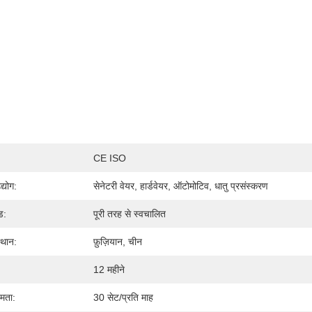
CE ISO
्योग:
सेनेटरी वेयर, हार्डवेयर, ऑटोमोटिव, धातु प्रसंस्करण
ड:
पूरी तरह से स्वचालित
स्थान:
फ़ुज़ियान, चीन
12 महीने
षमता:
30 सेट/प्रति माह