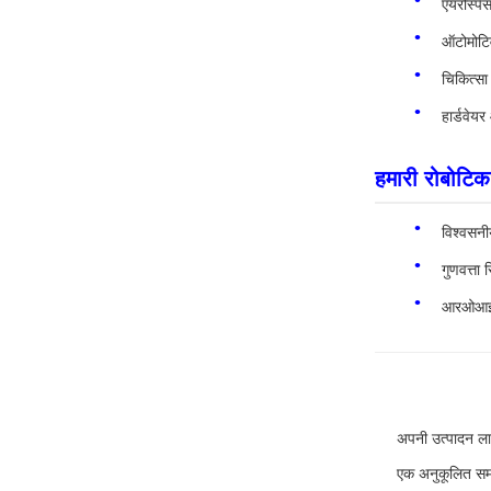
एयरोस्प
ऑटोमोटिव
चिकित्सा
हार्डवे
हमारी रोबोटिक ग
विश्वसनी
गुणवत्ता
आरओआई फो
अपनी उत्पादन ल
एक अनुकूलित समा