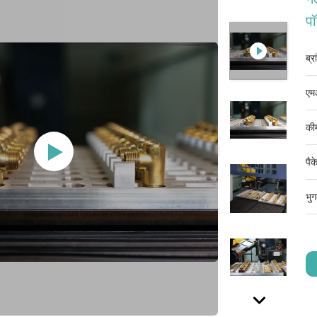
पॉ
ब्र
एम
की
पैक
भुग