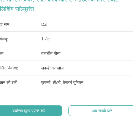
लिशिंग सॉल्यूशंस
ांड नाम:
DZ
ओक्यू:
1 सेट
मत:
बातचीत योग्य
ेजिंग विवरण:
लकड़ी का खोल
तान की शर्तें:
एल/सी, टी/टी, वेस्टर्न यूनियन
सर्वोत्तम मूल्य प्राप्त करें
अब संपर्क करें