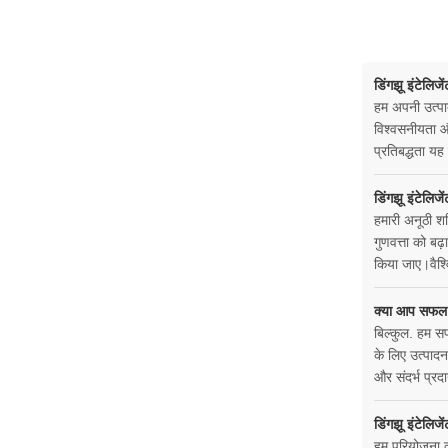
डिंगझू इंटेलिजे
हम अपनी उत्पाद
विश्वसनीयता और
प्रतिबद्धता यह
डिंगझू इंटेलिजे
हमारी अनूठी शक
गुणवत्ता को बढ
किया जाए।वैश्व
क्या आप सफल 
बिल्कुल. हम स
के लिए उत्पादन
और संदर्भ प्रद
डिंगझू इंटेलिजे
हम परियोजना व