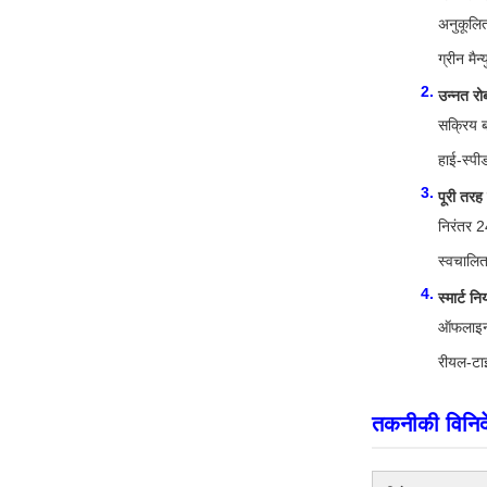
अनुकूलित
ग्रीन मै
उन्नत रो
सक्रिय ब
हाई-स्पी
पूरी तरह 
निरंतर 2
स्वचालित
स्मार्ट 
ऑफलाइन 
रीयल-टाइ
तकनीकी विनिर्