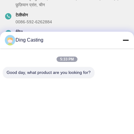
फ़ुज़ियान प्रांत, चीन
टेलीफोन
0086-592-6262884
ईमेल
dzivy@idzxm.cn
Ding Casting
5:33 PM
हमारा समाचार पत्र
Good day, what product are you looking for?
छूट और अधिक के लिए हमारे न्यूज़लेटर की सदस्यता लें।
ईमेल भेजें