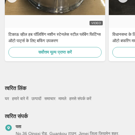
VIDEO
टिकाऊ व्हील हब पॉलिशिंग मशीन स्टेनलेस स्टील प्लंबिंग फिटिंग्स
विधानसभा के लि
ऑटो पार्ट्स के लिए बफिंग उपकरण
ऑटो बफरिंग म
सर्वोत्तम मूल्य प्राप्त करें
त्वरित लिंक
घर
हमारे बारे में
उत्पादों
समाचार
मामले
हमसे संपर्क करें
त्वरित संपर्क
पता
No.36 Qingxi रोड, Guankou टाउन, Jimei जिला ज़ियामेन शहर,