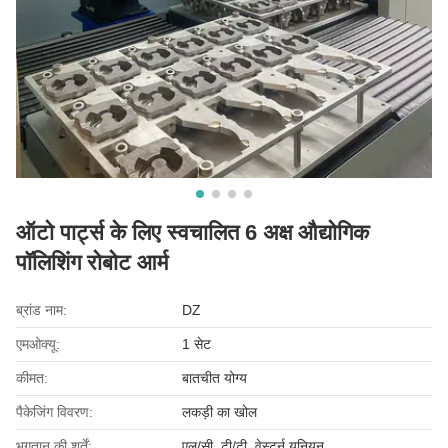
ऑटो पार्ट्स के लिए स्वचालित 6 अक्ष औद्योगिक
पॉलिशिंग रोबोट आर्म
ब्रांड नाम:
DZ
एमओक्यू:
1 सेट
कीमत:
बातचीत योग्य
पैकेजिंग विवरण:
लकड़ी का खोल
भुगतान की शर्तें:
एल/सी, टी/टी, वेस्टर्न यूनियन