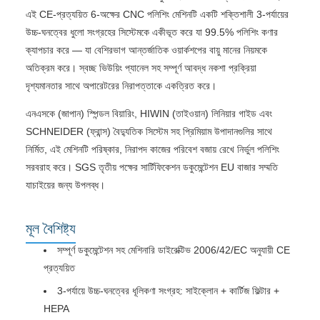
এই CE-প্রত্যয়িত 6-অক্ষের CNC পলিশিং মেশিনটি একটি শক্তিশালী 3-পর্যায়ের
উচ্চ-ঘনত্বের ধুলো সংগ্রহের সিস্টেমকে একীভূত করে যা 99.5% পলিশিং কণার
ক্যাপচার করে — যা বেশিরভাগ আন্তর্জাতিক ওয়ার্কশপের বায়ু মানের নিয়মকে
অতিক্রম করে। স্বচ্ছ ভিউয়িং প্যানেল সহ সম্পূর্ণ আবদ্ধ নকশা প্রক্রিয়া
দৃশ্যমানতার সাথে অপারেটরের নিরাপত্তাকে একত্রিত করে।
এনএসকে (জাপান) স্পিন্ডল বিয়ারিং, HIWIN (তাইওয়ান) লিনিয়ার গাইড এবং
SCHNEIDER (ফ্রান্স) বৈদ্যুতিক সিস্টেম সহ প্রিমিয়াম উপাদানগুলির সাথে
নির্মিত, এই মেশিনটি পরিষ্কার, নিরাপদ কাজের পরিবেশ বজায় রেখে নির্ভুল পলিশিং
সরবরাহ করে। SGS তৃতীয় পক্ষের সার্টিফিকেশন ডকুমেন্টেশন EU বাজার সম্মতি
যাচাইয়ের জন্য উপলব্ধ।
মূল বৈশিষ্ট্য
সম্পূর্ণ ডকুমেন্টেশন সহ মেশিনারি ডাইরেক্টিভ 2006/42/EC অনুযায়ী CE
প্রত্যয়িত
3-পর্যায়ে উচ্চ-ঘনত্বের ধূলিকণা সংগ্রহ: সাইক্লোন + কার্টিজ ফিল্টার +
HEPA