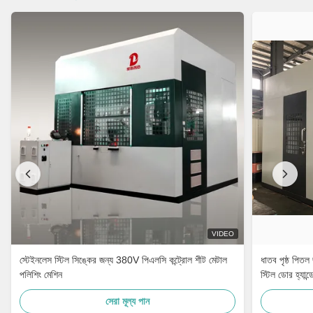
VIDEO
স্টেইনলেস স্টিল সিঙ্কের জন্য 380V পিএলসি কন্ট্রোল শীট মেটাল
ধাতব পৃষ্ঠ পিতল
পলিশিং মেশিন
স্টিল ডোর হ্যান্
সেরা মূল্য পান