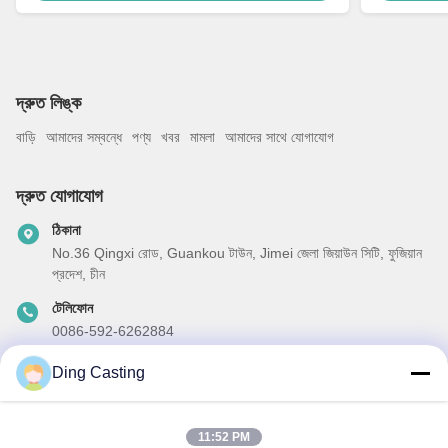
দ্রুত লিঙ্ক
বাড়ি
আমাদের সম্বন্ধে
পণ্য
খবর
মামলা
আমাদের সাথে যোগাযোগ
দ্রুত যোগাযোগ
ঠিকানা
No.36 Qingxi রোড, Guankou টাউন, Jimei জেলা জিয়াউন সিটি, ফুজিয়ান
প্রদেশ, চীন
টেলিফোন
0086-592-6262884
ই-মেইল
Ding Casting
dzivy@idzxm.cn
11:52 PM