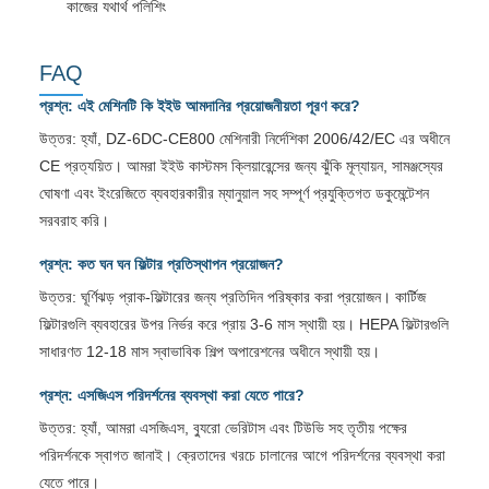
কাজের যথার্থ পলিশিং
FAQ
প্রশ্ন: এই মেশিনটি কি ইইউ আমদানির প্রয়োজনীয়তা পূরণ করে?
উত্তর: হ্যাঁ, DZ-6DC-CE800 মেশিনারী নির্দেশিকা 2006/42/EC এর অধীনে
CE প্রত্যয়িত। আমরা ইইউ কাস্টমস ক্লিয়ারেন্সের জন্য ঝুঁকি মূল্যায়ন, সামঞ্জস্যের
ঘোষণা এবং ইংরেজিতে ব্যবহারকারীর ম্যানুয়াল সহ সম্পূর্ণ প্রযুক্তিগত ডকুমেন্টেশন
সরবরাহ করি।
প্রশ্ন: কত ঘন ঘন ফিল্টার প্রতিস্থাপন প্রয়োজন?
উত্তর: ঘূর্ণিঝড় প্রাক-ফিল্টারের জন্য প্রতিদিন পরিষ্কার করা প্রয়োজন। কার্টিজ
ফিল্টারগুলি ব্যবহারের উপর নির্ভর করে প্রায় 3-6 মাস স্থায়ী হয়। HEPA ফিল্টারগুলি
সাধারণত 12-18 মাস স্বাভাবিক শিল্প অপারেশনের অধীনে স্থায়ী হয়।
প্রশ্ন: এসজিএস পরিদর্শনের ব্যবস্থা করা যেতে পারে?
উত্তর: হ্যাঁ, আমরা এসজিএস, ব্যুরো ভেরিটাস এবং টিউভি সহ তৃতীয় পক্ষের
পরিদর্শনকে স্বাগত জানাই। ক্রেতাদের খরচে চালানের আগে পরিদর্শনের ব্যবস্থা করা
যেতে পারে।