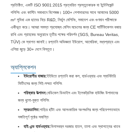
প্রতিষ্ঠিত, একটি ISO 9001:2015 প্রত্যয়িত প্রস্তুতকারক যা ইন্টেলিজেন্ট
পলিশিং এবং কাস্টিং সমাধানে বিশেষজ্ঞ। 100+ পেশাদারদের সাথে আমাদের 5000
m² সুবিধা এক ছাদের নিচে R&D, নির্ভুল মেশিনিং, সমাবেশ এবং গুণমান পরীক্ষাকে
একীভূত করে। আমরা সমস্ত প্রযোজ্য মেশিন মডেলের জন্য CE সার্টিফিকেশন বজায়
রাখি এবং গ্রাহকের অনুরোধে তৃতীয় পক্ষের পরিদর্শন (SGS, Bureau Veritas,
TÜV) কে স্বাগত জানাই। রপ্তানি অভিজ্ঞতা ইউরোপ, আমেরিকা, মধ্যপ্রাচ্য এবং
এশিয়া জুড়ে 30+ দেশে বিস্তৃত।
অ্যাপ্লিকেশন
ইউরোপীয় বাজার:
ইইউতে রপ্তানি করা কল, হার্ডওয়্যার এবং স্যানিটারি
ফিটিংসের জন্য সিই-সম্মত পলিশিং
পরিষ্কার উত্পাদন:
মেডিকেল ডিভাইস এবং ইলেকট্রনিক হাউজিং উপাদানের
জন্য ধুলো-মুক্ত পলিশিং
স্বয়ংচালিত:
গাড়ির ছাঁটা এবং আলংকারিক অংশগুলির জন্য পরিবেশগতভাবে
সঙ্গতিপূর্ণ পৃষ্ঠের সমাপ্তি
হাই-এন্ড হার্ডওয়্যার:
বিলাসবহুল দরজার হাতল, তালা এবং স্থাপত্যের ধাতব