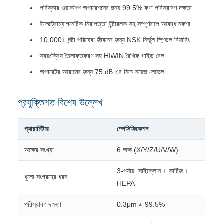
পরিষ্কার ওয়ার্কশপ অপারেশনের জন্য 99.5% কণা পরিস্রাবণ দক্ষতা
ইলেক্ট্রোম্যাগনেটিক নিরাপত্তা ইন্টারলক সহ সম্পূর্ণরূপে আবদ্ধ নকশা
10,000+ ঘন্টা পরিষেবা জীবনের জন্য NSK নির্ভুল স্পিন্ডল বিয়ারিং
স্বয়ংক্রিয় তৈলাক্তকরণ সহ HIWIN রৈখিক গাইড রেল
অপারেটর আরামের জন্য 75 dB এর নিচে নয়েজ লেভেল
প্রযুক্তিগত বিশেষ উল্লেখ
প্যারামিটার
স্পেসিফিকেশন
অক্ষের সংখ্যা
6 অক্ষ (X/Y/Z/U/V/W)
3-পর্যায়: সাইক্লোন + কার্টিজ +
ধুলো সংগ্রহের ধরন
HEPA
পরিস্রাবণ দক্ষতা
0.3μm এ 99.5%