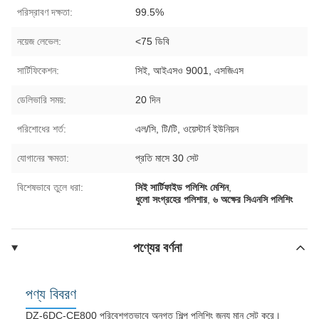
পরিস্রাবণ দক্ষতা:
99.5%
নয়েজ লেভেল:
<75 ডিবি
সার্টিফিকেশন:
সিই, আইএসও 9001, এসজিএস
ডেলিভারি সময়:
20 দিন
পরিশোধের শর্ত:
এল/সি, টি/টি, ওয়েস্টার্ন ইউনিয়ন
যোগানের ক্ষমতা:
প্রতি মাসে 30 সেট
বিশেষভাবে তুলে ধরা:
সিই সার্টিফাইড পলিশিং মেশিন
,
ধুলো সংগ্রহের পলিশার
,
৬ অক্ষের সিএনসি পলিশিং
পণ্যের বর্ণনা
পণ্য বিবরণ
DZ-6DC-CE800 পরিবেশগতভাবে অনুগত শিল্প পলিশিং জন্য মান সেট করে।