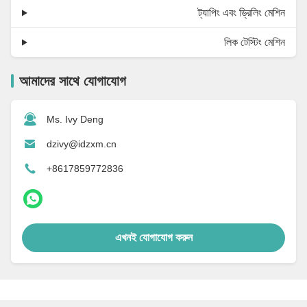
ট্যাপিং এবং ড্রিলিং মেশিন
লিক টেস্টিং মেশিন
আমাদের সাথে যোগাযোগ
Ms. Ivy Deng
dzivy@idzxm.cn
+8617859772836
এখনই যোগাযোগ করুন