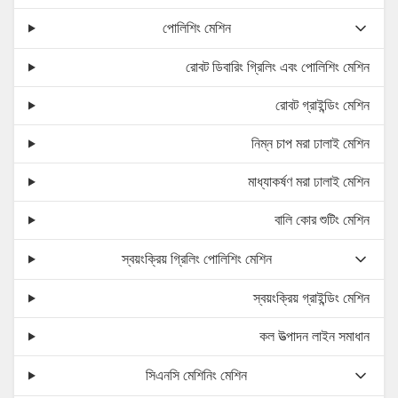
সর্বোচ্চ। ক্ল্যাম্পিং স্ট্রোক অফ মোল্ড
21
370
(মিমি)
পোলিশিং মেশিন
22
ছাঁচ ভেজানোর কোণ পরিসর (°)
0 ~ 90
রোবট ডিবারিং গ্রিলিং এবং পোলিশিং মেশিন
23
থিম্বলের চাপ (কেজি)
540
রোবট গ্রাইন্ডিং মেশিন
24
স্ট্রোক অফ থিম্বল (মিমি)
50
নিম্ন চাপ মরা ঢালাই মেশিন
25
Ingালাইয়ের চাপ (বার)
50 ~ 1200
মাধ্যাকর্ষণ মরা ঢালাই মেশিন
বালি কোর শুটিং মেশিন
স্বয়ংক্রিয় গ্রিলিং পোলিশিং মেশিন
স্বয়ংক্রিয় গ্রাইন্ডিং মেশিন
কল উত্পাদন লাইন সমাধান
সিএনসি মেশিনিং মেশিন