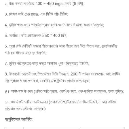
২. উচ্চ ক্ষমতা সারণীতে 400 ~ 450 ingsালাই (8 ঘন্টা);
3. চটজল ডাই চেঞ্জ ফ্ল্যাঞ্জ, এক মিনিট পাঁচ মিনিট;
4. চুল্লি গরম করার পদ্ধতি: গ্যাস বার্নার আদর্শ এবং বিকল্পের জন্য বর্ণনামূলক;
5. সর্বোচ্চ। ডাই ডাইমেনশন 550 * 400 মিমি;
6. পুরো সেট মেশিনটি দক্ষতা শীতলকরণের জন্য শীতল জল দিয়ে শীতল করা, ইন্ডাক্টরগুলির
পরিষেবা জীবনে অত্যন্ত উন্নতি;
7. চুল্লি পরিষ্কারের জন্য দস্তা অক্সাইড ধুলা পরিষ্কারের ইউনিট;
8. ইথারনেট তারগুলি সহ শিল্পকৌশল পিসি নিয়ন্ত্রণ, 200 টি পর্যন্ত সংরক্ষণের, ডাই কাস্টিং
প্রোগ্রামগুলি সংরক্ষণ করা, রেকর্ডিং এবং ট্র্যাকিং ফার্নেস তাপমাত্রা;
9। কাস্ট-দক্ষ উত্পাদন (গলিত ক্ষতি হ্রাস, একাধিক ডাই, এক-ব্যক্তি অপারেশন, ফলন বৃদ্ধি);
১০. ওয়ার্ক স্টেশনটির মানবিককরণ (ওয়ার্ক স্টেশনটির আর্গোনোমিক ডিজাইন, তাপ কমিয়ে
আওয়াজ এবং দুর্ঘটনার আশঙ্কা)
প্রযুক্তিগত পরামিতি: