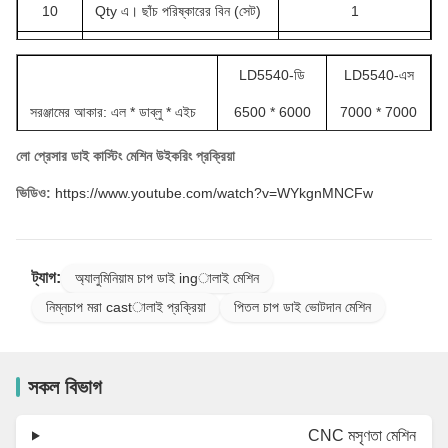
10
Qty এ। ছাঁচ পরিষ্কারের বিন (সেট)
1
11
Qty এ। ফিডার (সেট)
2
LD5540-ডি
LD5540-এস
12
Qty এ। গ্রাহাইট স্নানের (সেট)
2
সরঞ্জামের আকার: এল * ডাব্লু * এইচ
6500 * 6000
7000 * 7000
13
Qty এ। ক্রেনের (সেট)
1
* 3400mm
* 3687mm
লো প্রেসার ডাই কাস্টিং মেশিন উইকরিং প্রক্রিয়া
14
সর্বোচ্চ। ক্রেন লোড হচ্ছে (কেজি)
500
সম্পূর্ণ ওজন
13T
ভিডিও:
https://www.youtube.com/watch?v=WYkgnMNCFw
15
Qty এ। টিউব (টুকরা)
3
সমস্ত ক্ষমতা
125KW
180KW
16
গ্যাস চাপ (কেজি)
6
অপারেটিং ভোল্টেজ
380V
380V
ট্যাগ:
অ্যালুমিনিয়াম চাপ ডাই ingালাই মেশিন
17
জলচাপ (কেজি)
3
নিম্নচাপ মরা castালাই প্রক্রিয়া
পিতল চাপ ডাই ভোটদান মেশিন
18
Max.Temp। ফার্নেসের (℃)
1250
19
টেম্প.ফ শীতল জল (℃)
20 ± 2
সকল বিভাগ
20
সর্বোচ্চ। ম্যানিপুলেটারের গতি
35 ° / সেকেন্ড
CNC মসৃণতা মেশিন