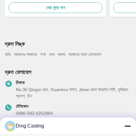
সেরা মূল্য পান
দ্রুত লিঙ্ক
বাড়ি
আমাদের সম্বন্ধে
পণ্য
খবর
মামলা
আমাদের সাথে যোগাযোগ
দ্রুত যোগাযোগ
ঠিকানা
No.36 Qingxi রোড, Guankou টাউন, Jimei জেলা জিয়াউন সিটি, ফুজিয়ান
প্রদেশ, চীন
টেলিফোন
0086-592-6262884
ই-মেইল
Ding Casting
dzivy@idzxm.cn