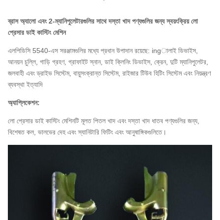
ব্রাস অ্যালো এবং 2-ম্যানিপুলেটারগুলির সাথে দস্তা খাদ পণ্যগুলির জন্য স্বয়ংক্রিয় লো
প্রেসার ডাই কাস্টিং মেশিন
এলপিডিসি 5540-এস সরঞ্জামগুলির মধ্যে প্রধান উপাদান রয়েছে: ingালাই ডিভাইস,
আনয়ন চুল্লি, গাড়ি গ্রহণ, গ্রাফাইট স্নান, ডাই ক্লিনিং ডিভাইস, ক্রেন, দুটি ম্যানিপুলেটর,
জলবাহী এবং ড্রাইভ সিস্টেম, বায়ুসংক্রান্ত সিস্টেম, রাইজার টিউব হিটিং সিস্টেম এবং নিয়ন্ত্রণ
ব্যবস্থা ইত্যাদি
অ্যাপ্লিকেশন:
লো প্রেসার ডাই কাস্টিং মেশিনটি মূলত পিতল খাদ এবং দস্তা খাদ ধাতব পণ্যগুলির জন্য,
বিশেষত কল, ভালভের দেহ এবং স্যানিটারি ফিটিং এবং আনুষাঙ্গিকগুলিতে।