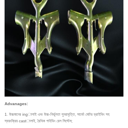
Advanages:
1. উচ্চমানের ingালাই এবং উচ্চ-নির্ভুলতা পুনরাবৃত্তি, সার্ভো মোটর ড্রাইভিং সহ
স্বয়ংক্রিয় castালাই, রৈখিক গাইডিং রেল সিস্টেম;