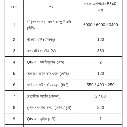
মডেল: এলপিডিসি 5540-
কোড
পদ
এস
বাহ্যিক আকার: এল * ডাব্লু * এইচ
1
6000 * 6000 * 3400
(মিমি)
2
পাওয়ার রেট (কেডব্লু)
180
3
অপারেটিং ভোল্টেজ (V)
380
4
Qty এ। ম্যানিপুলেটর (সেট)
2
5
সর্বোচ্চ। মাইল ছাঁচ ওজন (কেজি)
180
6
সর্বোচ্চ। মাইল ছাঁচ মাত্রা (মিমি)
550 * 400 * 250
7
বৈদ্যুতিক ফার্নেস (কেডব্লু)
2 * 80
8
চুল্লি গলানোর ক্ষমতা (কেজি / ঘন্টা)
520
9
Qty এ। চুল্লি (সেট)
1