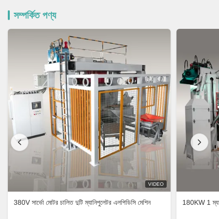
সম্পর্কিত পণ্য
VIDEO
380V সার্ভো মোটর চালিত দুটি ম্যানিপুলেটর এলপিডিসি মেশিন
180KW 1 ম্যানি