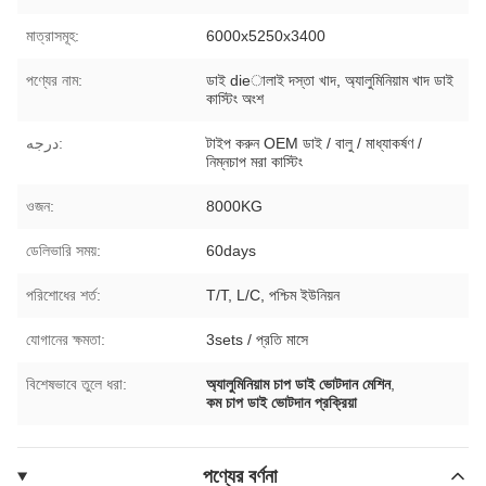
মাত্রাসমূহ:
6000x5250x3400
পণ্যের নাম:
ডাই dieালাই দস্তা খাদ, অ্যালুমিনিয়াম খাদ ডাই
কাস্টিং অংশ
درجه:
টাইপ করুন OEM ডাই / বালু / মাধ্যাকর্ষণ /
নিম্নচাপ মরা কাস্টিং
ওজন:
8000KG
ডেলিভারি সময়:
60days
পরিশোধের শর্ত:
T/T, L/C, পশ্চিম ইউনিয়ন
যোগানের ক্ষমতা:
3sets / প্রতি মাসে
বিশেষভাবে তুলে ধরা:
অ্যালুমিনিয়াম চাপ ডাই ভোটদান মেশিন
,
কম চাপ ডাই ভোটদান প্রক্রিয়া
পণ্যের বর্ণনা