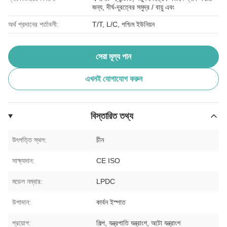
জন্য, দীর্ঘ-দূরত্বের সমুদ্র / বায়ু এবং
অর্থ প্রদানের শর্তাবলী:
T/T, L/C, পশ্চিম ইউনিয়ন
সেরা মূল্য পান
এখনই যোগাযোগ করুন
বিস্তারিত তথ্য
উৎপত্তি স্থল:
চীন
সাক্ষ্যদান:
CE ISO
মডেল নম্বার:
LPDC
উপাদান:
কার্বন ইস্পাত
প্রয়োগ:
শিল্প, যন্ত্রপাতি যন্ত্রাংশ, অটো যন্ত্রাংশ