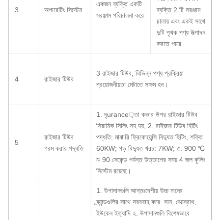
একজন ব্যক্তি একটি
3
অপারেটিং সিস্টেম
ব্যক্তি 2 টি সরঞ্জাম
সরঞ্জাম পরিচালনা করে
চালায় এবং একই সাথে
দুটি পৃথক পণ্য উত্পাদন
করতে পারে
3 রাইজার টিউব, বিভিন্ন পণ্য প্রক্রিয়া
4
রাইজার টিউব
প্রয়োজনীয়তা মেটাতে সক্ষম হন।
1. দৃurance়তা কভার উপর রাইজার টিউব
সিরামিক সিলিং সহ হয়;
2. রাইজার টিউব হিটিং
রাইজার টিউব
পদ্ধতি: মাঝারি ফ্রিকোয়েন্সি বিদ্যুত হিটিং, শক্তি
5
গরম করার পদ্ধতি
60KW;
গড় বিদ্যুত খরচ: 7KW;
৩. 900 ℃
≈ 90 সেকেন্ড পর্যন্ত উত্তাপের সময় 4 জল কুলিং
সিস্টেম রয়েছে।
1. উপাদানগুলি আন্তঃদেশীয় উচ্চ মানের
ব্র্যান্ডগুলির সাথে সরবরাহ করে: সান, রেক্স্রোথ,
ইউকেন ইত্যাদি ২. উপাদানগুলি বিশেষভাবে