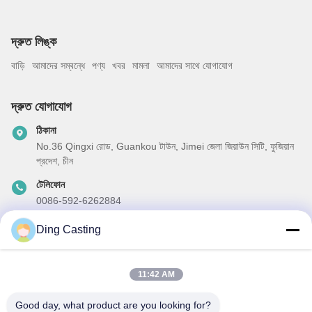
দ্রুত লিঙ্ক
বাড়ি
আমাদের সম্বন্ধে
পণ্য
খবর
মামলা
আমাদের সাথে যোগাযোগ
দ্রুত যোগাযোগ
ঠিকানা
No.36 Qingxi রোড, Guankou টাউন, Jimei জেলা জিয়াউন সিটি, ফুজিয়ান
প্রদেশ, চীন
টেলিফোন
0086-592-6262884
ই-মেইল
Ding Casting
dzivy@idzxm.cn
11:42 AM
Good day, what product are you looking for?
আমাদের নিউজলেটার