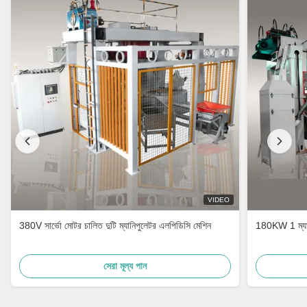
VIDEO
380V সার্ভো মোটর চালিত দুটি ম্যানিপুলেটর এলপিডিসি মেশিন
180KW 1 ম্যানি
সেরা মূল্য পান