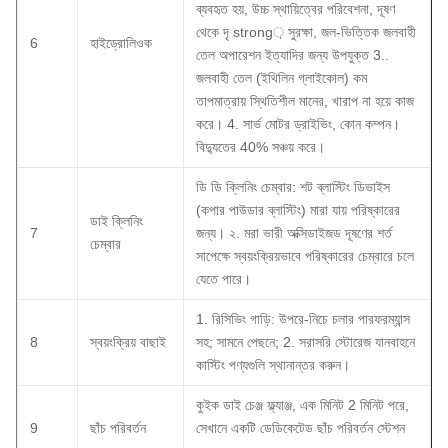
ব্যবহৃত হয়, উচ্চ স্থায়িত্বের পরিবেশনা, দূষণ
থেকে দৃ strong় সুরক্ষা, জল-ভিত্তিক জলবাহী
6
হাইড্রোলিওক
তেল অপারেশন ইত্যাদির জন্য উপযুক্ত 3..
জলবাহী তেল (ইথিলিন গ্লাইকোল) কম
তাপমাত্রায় স্থিতিশীল মানের, খারাপ না হয়ে কাজ
করে।
4. সার্ভ মোটর ড্রাইভিং, কোন কম্পন।
বিদ্যুতের 40% সঞ্চয় করে।
ডি ডি ক্লিনিং চেম্বার: শট ব্লাস্টিং ডিভাইস
(কপার পাউডার ব্লাস্টিং) মারা যায় পরিষ্কারের
ডাই ক্লিনিং
7
জন্য।
২. মরা ভারী অক্সিডাইজড দূষণের শর্ত
চেম্বার
সাপেক্ষে স্বয়ংক্রিয়ভাবে পরিষ্কারের চেম্বারে চলে
যেতে পারে।
1. রিসিভিং গাড়ি: উপরে-নিচে চলার পারফরম্যান্স
8
স্বয়ংক্রিয় বাছাই
সহ;
সামনে পেছনে;
2. সরাসরি স্টোরেজ যানবাহনে
কাস্টিং পণ্যগুলি স্থানান্তর করুন।
কুইক ডাই চেঞ্জ ফ্ল্যাঞ্জ, এক মিনিট 2 মিনিট পরে,
9
ছাঁচ পরিবর্তন
সেখানে একটি ডেডিকেটেড ছাঁচ পরিবর্তন স্টেশন