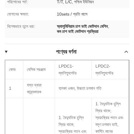
পরিশোধের শর্ত:
T/T, L/C, পশ্চিম ইউনিয়ন
যোগানের ক্ষমতা:
10sets / প্রতি মাসে
বিশেষভাবে তুলে ধরা:
অ্যালুমিনিয়াম চাপ ডাই ভোটদান মেশিন
,
কম চাপ ডাই ভোটদান প্রক্রিয়া
পণ্যের বর্ণনা
LPDC1-
LPDC2-
কোড
বেসিক সরঞ্জাম
ম্যানিপ্যুলেটর
ম্যানিপ্যুলেটর
হস্ত দ্বারা
1
হালকা ওজন, উচ্চতা চলমান গতি
কায্র্যকারক
1. বৈদ্যুতিক চুল্লি
স্থির থাকে;
1. বৈদ্যুতিক চুল্লি
স্বয়ংক্রিয় পতন এবং
স্থির থাকে;
মসৃণ চলমান ডাই,
স্বয়ংক্রিয় পতন এবং
কাস্টিং মানের