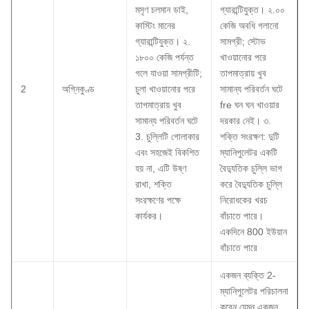
মসৃণ চলমান ডাই,
গ্যারান্টিযুক্ত।
২.০০
কাস্টিং মানের
কেজি অবধি গলানো
গ্যারান্টিযুক্ত।
২.
সামগ্রী; স্টোভ
১৮০০ কেজি পর্যন্ত
খাওয়ানোর পরে
গলে যাওয়া সামগ্রীটি;
তাপমাত্রায় খুব
2
অগ্নিকুণ্ড
চুলা খাওয়ানোর পরে
সামান্য পরিবর্তন ঘটে
তাপমাত্রায় খুব
fre ঘন ঘন খাওয়ার
সামান্য পরিবর্তন ঘটে
দরকার নেই।
৩.
3. চুল্লিটি গোলাকার
শক্তি সংরক্ষণ: দুটি
এবং সহজেই বিকশিত
ম্যানিপুলেটর একটি
হয় না, এটি উষ্ণ
বৈদ্যুতিক চুল্লি ভাগ
রাখা, শক্তি
করে বৈদ্যুতিক চুল্লি
সংরক্ষণের পক্ষে
নিরোধকের খরচ
কার্যকর।
বাঁচাতে পারে।
একদিনে 800 ইউয়ান
বাঁচাতে পারে
একজন ব্যক্তি 2-
ম্যানিপুলেটর পরিচালনা
করেন যেমন একজন