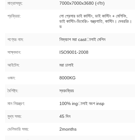
মাত্রাসমূহ:
7000x7000x3680 (এইচ)
প্রক্রিয়া:
লো প্রেসার ডাই কাস্টিং, ডাই কাস্টিং + মেশিনিং,
ডাই কাস্টিং-ডিবেরিং- যন্ত্রপাতি, কাস্টিং। দেবররিং।
ড
পণ্যের নাম:
নিম্নচাপ মরা castালাই মেশিন
সাক্ষ্যদান:
ISO9001-2008
আইটেম:
মরা ঢালাই
ওজন:
8000KG
বৈশিষ্ট্য:
স্বয়ংক্রিয়
মান নিয়ন্ত্রণ:
100% ingালাই অংশ insp
মুখ্য সময়:
45 দিন
ডেলিভারি সময়:
2months