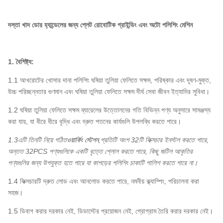
দস্তা খাদ ডোর হ্যান্ডেলের জন্য প্লেট রোবোটিক গ্রাইন্ডিং এবং অটো পলিশিং মেশিন
1. বৈশিষ্ট্য:
1.1 আখরোটের খোসার দানা পলিশিং ঘষিয়া তুলিয়া ফেলিতে সক্ষম, পরিষ্কার এবং দূষণ-মুক্ত,
উচ্চ পরিচ্ছন্নতার গুণমান এবং ঘষিয়া তুলিয়া ফেলিতে সক্ষম দীর্ঘ সেবা জীবন ইত্যাদির সুবিধা।
1.2 ঘষিয়া তুলিয়া ফেলিতে সক্ষম ব্যারেলের উত্তোলনের গতি বিভিন্ন পণ্য অনুসারে সামঞ্জস্য
করা যায়, যা ধীরে ধীরে বৃদ্ধি এবং দ্রুত পতনের কার্যগুলি উপলব্ধি করতে পারে।
1.3এটি তিনটি নিয়ে গঠিত
ওয়ার্কিং স্টেশন
,প্রতিটি অংশ 32টি ফিক্সচার ইনস্টল করতে পারে,
অন্তত 32PCS পণ্যগুলিকে একটি বৃত্তে প্লোল করতে পারে, কিছু জটিল আকৃতির
পণ্যগুলির জন্য উপযুক্ত হতে পারে যা কাপড়ের পলিশিং চাকাটি পালিশ করতে পারে না।
1.4 ফিক্সচারটি দ্রুত লোড এবং আনলোড করতে পারে, নমনীয় ক্ল্যাম্পিং, পরিচালনা করা
সহজ।
1.5 ডিবাগ করার দরকার নেই, ডিডাস্টের প্রয়োজন নেই, প্রোগ্রাম তৈরি করার দরকার নেই।