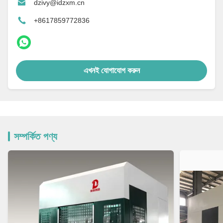
dzivy@idzxm.cn
+8617859772836
এখনই যোগাযোগ করুন
সম্পর্কিত পণ্য