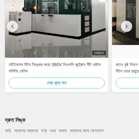
VIDEO
স্টেইনলেস স্টিল সিঙ্কের জন্য 380V পিএলসি কন্ট্রোল শীট মেটাল
ধাতব পৃষ্ঠ পিতল
পলিশিং মেশিন
স্টিল ডোর হ্যান্
সেরা মূল্য পান
দ্রুত লিঙ্ক
বাড়ি
আমাদের সম্বন্ধে
পণ্য
খবর
মামলা
আমাদের সাথে যোগাযোগ