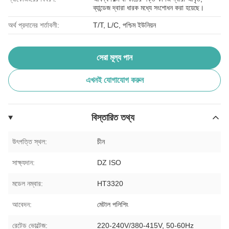
ব্যান্ডেজ দ্বারা ধারক মধ্যে সংশোধন করা হয়েছে।
অর্থ প্রদানের শর্তাবলী:
T/T, L/C, পশ্চিম ইউনিয়ন
সেরা মূল্য পান
এখনই যোগাযোগ করুন
বিস্তারিত তথ্য
উৎপত্তি স্থল:
চীন
সাক্ষ্যদান:
DZ ISO
মডেল নম্বার:
HT3320
আবেদন:
মেটাল পলিশিং
রেটেড ভোল্টেজ:
220-240V/380-415V, 50-60Hz