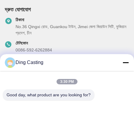
দ্রুত যোগাযোগ
ঠিকানা
No.36 Qingxi রোড, Guankou টাউন, Jimei জেলা জিয়াউন সিটি, ফুজিয়ান
প্রদেশ, চীন
টেলিফোন
0086-592-6262884
ই-মেইল
Ding Casting
dzivy@idzxm.cn
3:30 PM
Good day, what product are you looking for?
আমাদের নিউজলেটার
আমাদের নিউজলেটারে সাবস্ক্রাইব করুন এবং আরও অনেক কিছু পেতে পারেন।