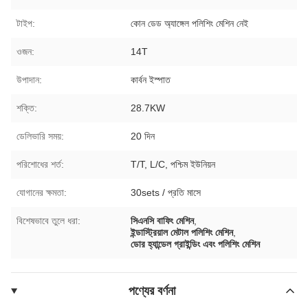
টাইপ:
কোন ডেড অ্যাঙ্গেল পলিশিং মেশিন নেই
ওজন:
14T
উপাদান:
কার্বন ইস্পাত
শক্তি:
28.7KW
ডেলিভারি সময়:
20 দিন
পরিশোধের শর্ত:
T/T, L/C, পশ্চিম ইউনিয়ন
যোগানের ক্ষমতা:
30sets / প্রতি মাসে
বিশেষভাবে তুলে ধরা:
সিএনসি বাফিং মেশিন
,
ইন্ডাস্ট্রিয়াল মেটাল পলিশিং মেশিন
,
ডোর হ্যান্ডেল গ্রাইন্ডিং এবং পলিশিং মেশিন
পণ্যের বর্ণনা