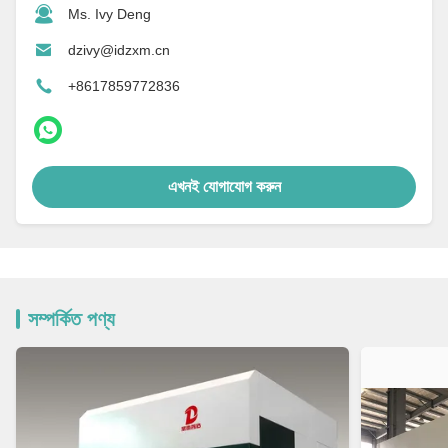
Ms. Ivy Deng
dzivy@idzxm.cn
+8617859772836
এখনই যোগাযোগ করুন
সম্পর্কিত পণ্য