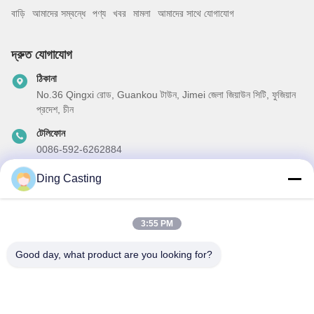
বাড়ি
আমাদের সম্বন্ধে
পণ্য
খবর
মামলা
আমাদের সাথে যোগাযোগ
দ্রুত যোগাযোগ
ঠিকানা
No.36 Qingxi রোড, Guankou টাউন, Jimei জেলা জিয়াউন সিটি, ফুজিয়ান
প্রদেশ, চীন
টেলিফোন
0086-592-6262884
ই-মেইল
Ding Casting
dzivy@idzxm.cn
3:55 PM
Good day, what product are you looking for?
আমাদের নিউজলেটার
আমাদের নিউজলেটারে সাবস্ক্রাইব করুন এবং আরও অনেক কিছু পেতে পারেন।