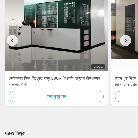
VIDEO
স্টেইনলেস স্টিল সিঙ্কের জন্য 380V পিএলসি কন্ট্রোল শীট মেটাল
ধাতব পৃষ্ঠ পিতল
পলিশিং মেশিন
স্টিল ডোর হ্যান্
সেরা মূল্য পান
দ্রুত লিঙ্ক