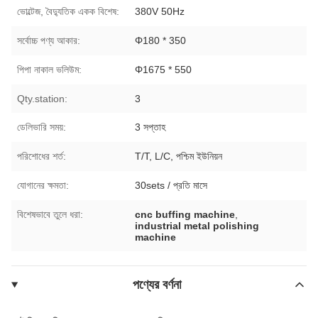
ভোল্টেজ, বৈদ্যুতিক একক বিশেষ:
380V 50Hz
সর্বোচ্চ পণ্য আকার:
Φ180 * 350
পিপা নাকাল ভলিউম:
Φ1675 * 550
Qty.station:
3
ডেলিভারি সময়:
3 সপ্তাহ
পরিশোধের শর্ত:
T/T, L/C, পশ্চিম ইউনিয়ন
যোগানের ক্ষমতা:
30sets / প্রতি মাসে
বিশেষভাবে তুলে ধরা:
cnc buffing machine
,
industrial metal polishing
machine
পণ্যের বর্ণনা