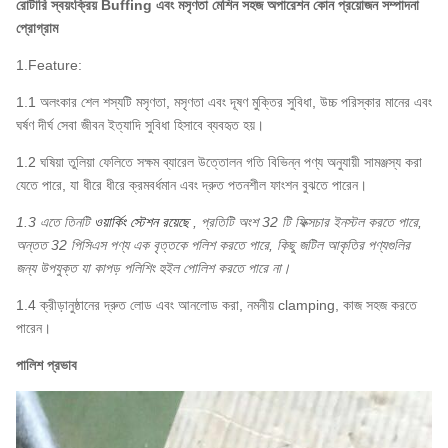
রোটারি স্বয়ংক্রিয় Buffing এবং মসৃণতা মেশিন সহজ অপারেশন কোন প্রয়োজন সম্পাদনা
প্রোগ্রাম
1.Feature:
1.1 অলংকার শেল শস্যটি মসৃণতা, মসৃণতা এবং দূষণ মুক্তির সুবিধা, উচ্চ পরিস্কার মানের এবং
ঘর্ষণ দীর্ঘ সেবা জীবন ইত্যাদি সুবিধা হিসাবে ব্যবহৃত হয়।
1.2 ঘষিয়া তুলিয়া ফেলিতে সক্ষম ব্যারেল উত্তোলন গতি বিভিন্ন পণ্য অনুযায়ী সামঞ্জস্য করা
যেতে পারে, যা ধীরে ধীরে ক্রমবর্ধমান এবং দ্রুত পতনশীল ফাংশন বুঝতে পারেন।
1.3 এতে তিনটি
ওয়ার্কিং স্টেশন রয়েছে
, প্রতিটি অংশ 32 টি ফিক্সচার ইনস্টল করতে পারে,
অন্তত 32 পিসিএস পণ্য এক বৃত্তকে পলিশ করতে পারে, কিছু জটিল আকৃতির পণ্যগুলির
জন্য উপযুক্ত যা কাপড় পলিশিং হুইল পোলিশ করতে পারে না।
1.4 ক্রীড়ানুষ্ঠানের দ্রুত লোড এবং আনলোড করা, নমনীয় clamping, কাজ সহজ করতে
পারেন।
পালিশ প্রভাব