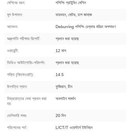
মেশিনের ধরন:
পলিশিং গ্রাইন্ডিং মেশিন
মূল উপাদান:
ভারবহন, মোটর, চাপ জাহাজ
আবেদন:
Deburring পলিশিং চেম্ফার মরিচা অপসারণ
যন্ত্রপাতি পরীক্ষার রিপোর্ট:
প্রদান করা হয়েছে
ওয়ারেন্টি:
12 মাস
ভিডিও আউটগোয়িং-পরিদর্শন:
প্রদান করা হয়েছে
শক্তি (কিলোওয়াট):
14.5
উৎপত্তি স্থান:
ফুজিয়ান, চীন
বিক্রয়োত্তর সেবা প্রদান করা
অনলাইন সমর্থন
হয়:
ডেলিভারি সময়:
20 দিন
পরিশোধের শর্ত:
L/CT/T ওয়েস্টার্ন ইউনিয়ন