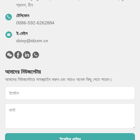
প্রদেশ, চীন
টেলিফোন
0086-592-6262884
ই-মেইল
dzivy@idzxm.cn
আমাদের নিউজলেটার
আমাদের নিউজলেটারে সাবস্ক্রাইব করুন এবং আরও অনেক কিছু পেতে পারেন।
ইমেইল পাঠান