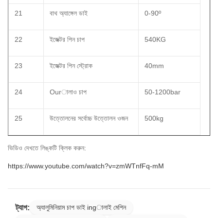
21
বাথ অ্যাঙ্গেল ডাই
0-90º
22
ইজেক্টর পিন চাপ
540KG
23
ইজেক্টর পিন স্ট্রোক
40mm
24
Ourালাও চাপ
50-1200bar
25
উত্তোলনের সর্বোচ্চ উত্তোলন ওজন
500kg
ভিডিও দেখতে লিঙ্কটি ক্লিক করুন:
https://www.youtube.com/watch?v=zmWTnfFq-mM
ট্যাগ:
অ্যালুমিনিয়াম চাপ ডাই ingালাই মেশিন