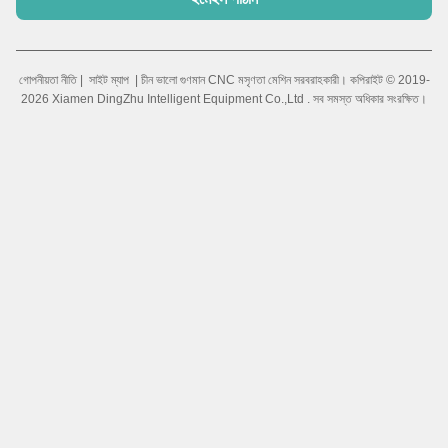
গোপনীয়তা নীতি
|
সাইট ম্যাপ
| চীন ভালো গুণমান CNC মসৃণতা মেশিন সরবরাহকারী। কপিরাইট © 2019-
2026 Xiamen DingZhu Intelligent Equipment Co.,Ltd . সব সমস্ত অধিকার সংরক্ষিত।