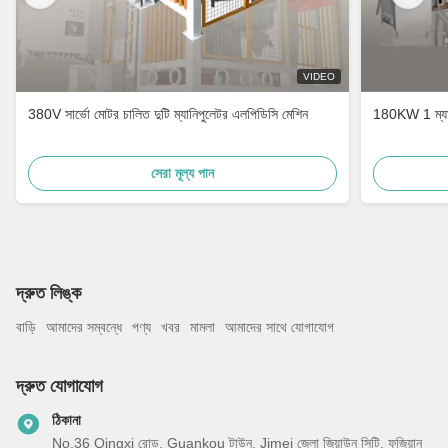
VIDEO
380V সার্ভো মোটর চালিত দুটি ম্যানিপুলেটর এলপিডিসি মেশিন
180KW 1 ম্যানি
সেরা মূল্য পান
দ্রুত লিঙ্ক
বাড়ি
আমাদের সম্বন্ধে
পণ্য
খবর
মামলা
আমাদের সাথে যোগাযোগ
দ্রুত যোগাযোগ
ঠিকানা
No.36 Qingxi রোড, Guankou টাউন, Jimei জেলা জিয়াউন সিটি, ফুজিয়ান