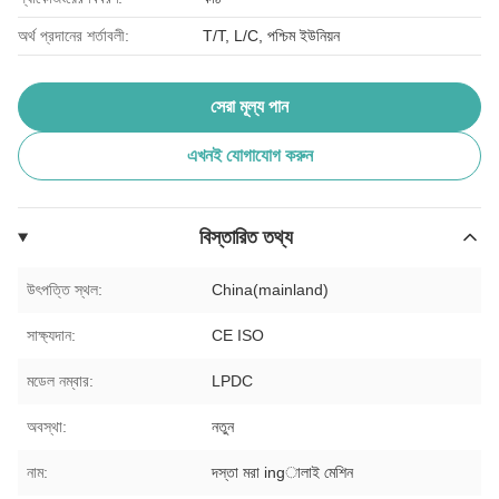
অর্থ প্রদানের শর্তাবলী:
T/T, L/C, পশ্চিম ইউনিয়ন
সেরা মূল্য পান
এখনই যোগাযোগ করুন
বিস্তারিত তথ্য
উৎপত্তি স্থল:
China(mainland)
সাক্ষ্যদান:
CE ISO
মডেল নম্বার:
LPDC
অবস্থা:
নতুন
নাম:
দস্তা মরা ingালাই মেশিন