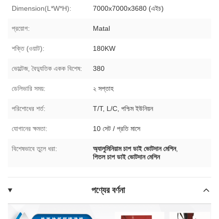
Dimension(L*W*H):
7000x7000x3680 (এইচ)
প্রয়োগ:
Matal
শক্তি (ওয়াট):
180KW
ভোল্টেজ, বৈদ্যুতিক একক বিশেষ:
380
ডেলিভারি সময়:
২ সপ্তাহ
পরিশোধের শর্ত:
T/T, L/C, পশ্চিম ইউনিয়ন
যোগানের ক্ষমতা:
10 সেট / প্রতি মাসে
বিশেষভাবে তুলে ধরা:
অ্যালুমিনিয়াম চাপ ডাই ভোটদান মেশিন
,
পিতল চাপ ডাই ভোটদান মেশিন
পণ্যের বর্ণনা