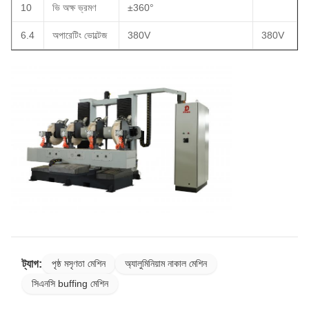
10
ভি অক্ষ ভ্রমণ
±360°
6.4
অপারেটিং ভোল্টেজ
380V
380V
ট্যাগ:
পৃষ্ঠ মসৃণতা মেশিন
অ্যালুমিনিয়াম নাকাল মেশিন
সিএনসি buffing মেশিন