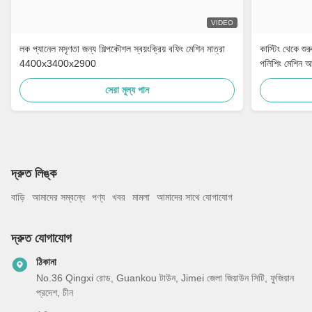
VIDEO
লক প্যানেল মসৃণতা জন্য শিল্পকৌশল স্বয়ংক্রিয় বফিং মেশিন মাত্রা
কাস্টিং থেকে শুরু 
4400x3400x2900
পলিশিং মেশিন 
সেরা মূল্য পান
দ্রুত লিঙ্ক
বাড়ি
আমাদের সম্বন্ধে
পণ্য
খবর
মামলা
আমাদের সাথে যোগাযোগ
দ্রুত যোগাযোগ
ঠিকানা
No.36 Qingxi রোড, Guankou টাউন, Jimei জেলা জিয়াউন সিটি, ফুজিয়ান
প্রদেশ, চীন