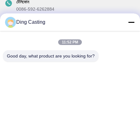
টেলিফোন
0086-592-6262884
ই-মেইল
Ding Casting
dzivy@idzxm.cn
11:52 PM
Good day, what product are you looking for?
আমাদের নিউজলেটার
আমাদের নিউজলেটারে সাবস্ক্রাইব করুন এবং আরও অনেক কিছু পেতে পারেন।
ইমেইল পাঠান