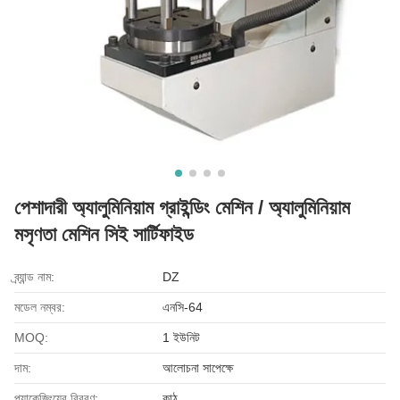
পেশাদারী অ্যালুমিনিয়াম গ্রাইন্ডিং মেশিন / অ্যালুমিনিয়াম
মসৃণতা মেশিন সিই সার্টিফাইড
ব্র্যান্ড নাম:
DZ
মডেল নম্বর:
এনসি-64
MOQ:
1 ইউনিট
দাম:
আলোচনা সাপেক্ষে
প্যাকেজিংয়ের বিবরণ:
কাঠ