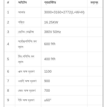
#
আইটেম
প্যারামিটার
মন্তব্য
1
আকার
3000×3160×2772(L×W×H)
2
শক্তি
16.25KW
3
রেটেড ভোল্টেজ
380V 50Hz
সর্বোচ্চপলিশিং মপ
4
600 মিমি
ব্যাস
মিন.পলিশিং মপ
5
400 মিমি
ব্যাস
6
এক্স অক্ষ ভ্রমণ
1100
7
ওয়াই অক্ষ ভ্রমণ
900
8
জেড অক্ষ ভ্রমণ
700
9
ইউ অক্ষ ভ্রমণ
±60°