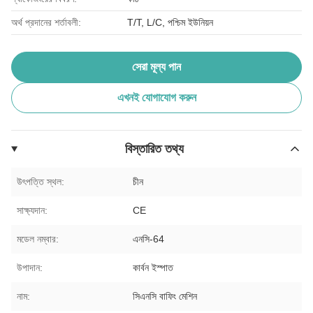
অর্থ প্রদানের শর্তাবলী:
T/T, L/C, পশ্চিম ইউনিয়ন
সেরা মূল্য পান
এখনই যোগাযোগ করুন
বিস্তারিত তথ্য
উৎপত্তি স্থল:
চীন
সাক্ষ্যদান:
CE
মডেল নম্বার:
এনসি-64
উপাদান:
কার্বন ইস্পাত
নাম:
সিএনসি বাফিং মেশিন