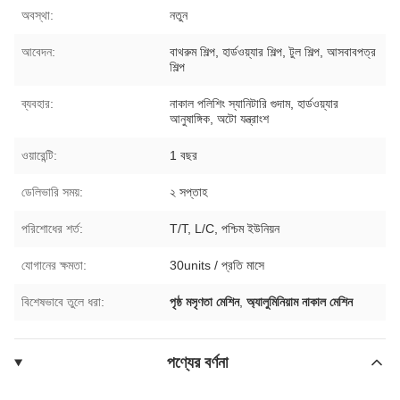
অবস্থা:
নতুন
আবেদন:
বাথরুম শিল্প, হার্ডওয়্যার শিল্প, টুল শিল্প, আসবাবপত্র
শিল্প
ব্যবহার:
নাকাল পলিশিং স্যানিটারি গুদাম, হার্ডওয়্যার
আনুষাঙ্গিক, অটো যন্ত্রাংশ
ওয়ারেন্টি:
1 বছর
ডেলিভারি সময়:
২ সপ্তাহ
পরিশোধের শর্ত:
T/T, L/C, পশ্চিম ইউনিয়ন
যোগানের ক্ষমতা:
30units / প্রতি মাসে
বিশেষভাবে তুলে ধরা:
পৃষ্ঠ মসৃণতা মেশিন
,
অ্যালুমিনিয়াম নাকাল মেশিন
পণ্যের বর্ণনা