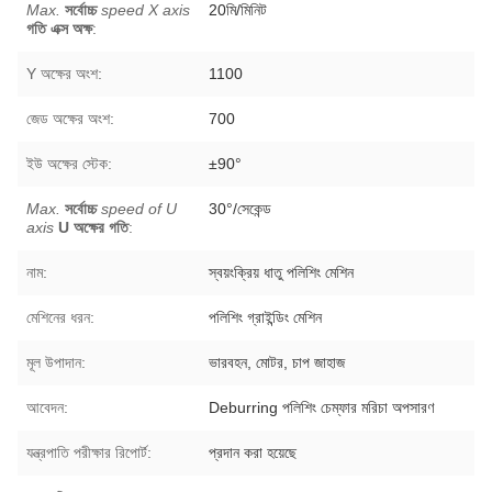
Max.
সর্বোচ্চ
speed X axis
20মি/মিনিট
গতি এক্স অক্ষ
:
Y অক্ষের অংশ:
1100
জেড অক্ষের অংশ:
700
ইউ অক্ষের স্টেক:
±90°
Max.
সর্বোচ্চ
speed of U
30°/সেকেন্ড
axis
U অক্ষের গতি
:
নাম:
স্বয়ংক্রিয় ধাতু পলিশিং মেশিন
মেশিনের ধরন:
পলিশিং গ্রাইন্ডিং মেশিন
মূল উপাদান:
ভারবহন, মোটর, চাপ জাহাজ
আবেদন:
Deburring পলিশিং চেম্ফার মরিচা অপসারণ
যন্ত্রপাতি পরীক্ষার রিপোর্ট:
প্রদান করা হয়েছে