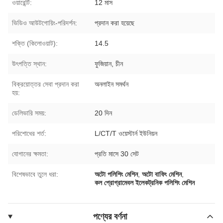
ওয়ারেন্টি:
12 মাস
ভিডিও আউটগোয়িং-পরিদর্শন:
প্রদান করা হয়েছে
শক্তি (কিলোওয়াট):
14.5
উৎপত্তি স্থান:
ফুজিয়ান, চীন
বিক্রয়োত্তর সেবা প্রদান করা
অনলাইন সমর্থন
হয়:
ডেলিভারি সময়:
20 দিন
পরিশোধের শর্ত:
L/CT/T ওয়েস্টার্ন ইউনিয়ন
যোগানের ক্ষমতা:
প্রতি মাসে 30 সেট
বিশেষভাবে তুলে ধরা:
অটো পলিশিং মেশিন
,
অটো বাফিং মেশিন
,
কল প্রোগ্রামেবল ইলেকট্রনিক পলিশিং মেশিন
পণ্যের বর্ণনা