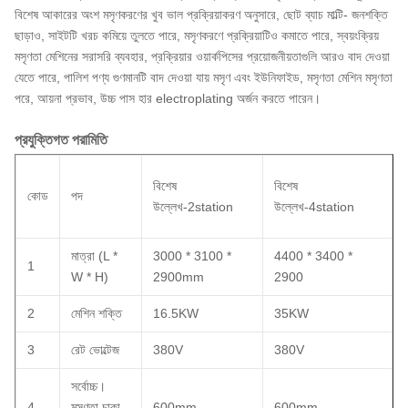
বিশেষ আকারের অংশ মসৃণকরণের খুব ভাল প্রক্রিয়াকরণ অনুসারে, ছোট ব্যাচ মাল্টি- জনশক্তি
ছাড়াও, সাইটটি খরচ কমিয়ে তুলতে পারে, মসৃণকরণে প্রক্রিয়াটিও কমাতে পারে, স্বয়ংক্রিয়
মসৃণতা মেশিনের সরাসরি ব্যবহার, প্রক্রিয়ার ওয়ার্কপিসের প্রয়োজনীয়তাগুলি আরও বাদ দেওয়া
যেতে পারে, পালিশ পণ্য গুণমানটি বাদ দেওয়া যায় মসৃণ এবং ইউনিফাইড, মসৃণতা মেশিন মসৃণতা
পরে, আয়না প্রভাব, উচ্চ পাস হার electroplating অর্জন করতে পারেন।
প্রযুক্তিগত পরামিতি
বিশেষ
বিশেষ
কোড
পদ
উল্লেখ-2station
উল্লেখ-4station
মাত্রা (L *
3000 * 3100 *
4400 * 3400 *
1
W * H)
2900mm
2900
2
মেশিন শক্তি
16.5KW
35KW
3
রেট ভোল্টেজ
380V
380V
সর্বোচ্চ।
4
মসৃণতা চাকা
600mm
600mm