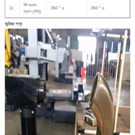
W-axis
11
360 ° ±
360 ° ±
ভ্রমণ (মিমি)
ভূমিকা পণ্য