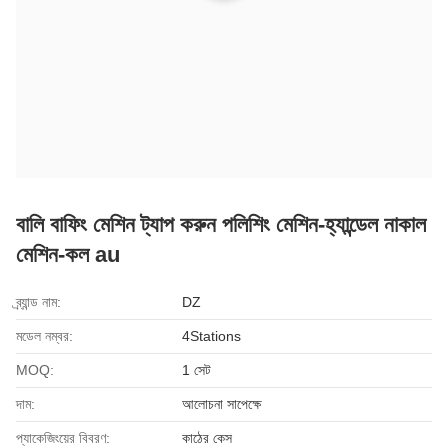
বালি বাফিং মেশিন ট্যাপ করুন পলিশিং মেশিন-হ্যান্ডেল নাকাল
মেশিন-কল au
ব্র্যান্ড নাম:
DZ
মডেল নম্বর:
4Stations
MOQ:
1 সেট
দাম:
আলোচনা সাপেক্ষে
প্যাকেজিংয়ের বিবরণ:
কাঠের কেস