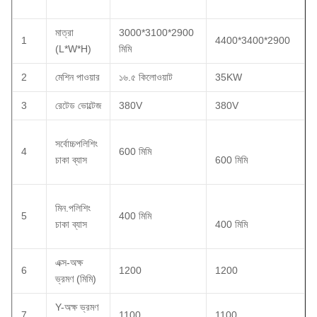
মাত্রা
3000*3100*2900
1
4400*3400*2900
(L*W*H)
মিমি
2
মেশিন পাওয়ার
১৬.৫ কিলোওয়াট
35KW
3
রেটেড ভোল্টেজ
380V
380V
সর্বোচ্চপলিশিং
4
600 মিমি
চাকা ব্যাস
600 মিমি
মিন.পলিশিং
5
400 মিমি
চাকা ব্যাস
400 মিমি
এক্স-অক্ষ
6
1200
1200
ভ্রমণ (মিমি)
Y-অক্ষ ভ্রমণ
7
1100
1100