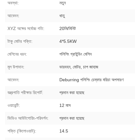
অবস্থা:
নতুন
আবেদন:
ধাতু
XYZ অক্ষের সর্বোচ্চ গতি:
20মি/মিনিট
টাকু মোটর শক্তি:
4*5.5KW
মেশিনের ধরন:
পলিশিং গ্রাইন্ডিং মেশিন
মূল উপাদান:
ভারবহন, মোটর, চাপ জাহাজ
আবেদন:
Deburring পলিশিং চেম্ফার মরিচা অপসারণ
যন্ত্রপাতি পরীক্ষার রিপোর্ট:
প্রদান করা হয়েছে
ওয়ারেন্টি:
12 মাস
ভিডিও আউটগোয়িং-পরিদর্শন:
প্রদান করা হয়েছে
শক্তি (কিলোওয়াট):
14.5