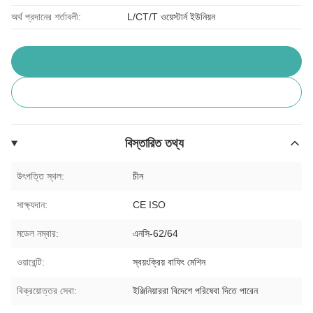
অর্থ প্রদানের শর্তাবলী:
L/CT/T ওয়েস্টার্ন ইউনিয়ন
বিস্তারিত তথ্য
উৎপত্তি স্থল:
চীন
সাক্ষ্যদান:
CE ISO
মডেল নম্বার:
এনসি-62/64
ওয়ারেন্টি:
স্বয়ংক্রিয় বাফিং মেশিন
বিক্রয়োত্তর সেবা:
ইঞ্জিনিয়াররা বিদেশে পরিষেবা দিতে পারেন