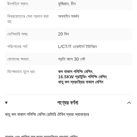
উৎপত্তি স্থান:
ফুজিয়ান, চীন
বিক্রয়োত্তর সেবা প্রদান করা
অনলাইন সমর্থন
হয়:
ডেলিভারি সময়:
20 দিন
পরিশোধের শর্ত:
L/CT/T ওয়েস্টার্ন ইউনিয়ন
যোগানের ক্ষমতা:
প্রতি মাসে 30 সেট
বিশেষভাবে তুলে ধরা:
কল নাকাল পলিশিং মেশিন
,
16.5KW গ্রাইন্ডিং পলিশিং মেশিন
,
ধাতু কল স্বয়ংক্রিয় নাকাল মেশিন
পণ্যের বর্ণনা
ধাতু কল নাকাল পলিশিং মেশিন রোটারি টেবিল দ্বারা স্থানান্তর
নাকাল এবং পালিশ কল জন্য স্বয়ংক্রিয় মসৃণতা মেশিন