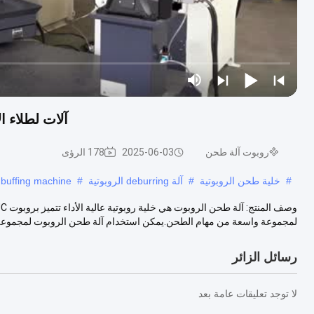
آلات لطلاء ا
روبوت آلة طحن
2025-06-03
178 الرؤى
#
خلية طحن الروبوتية
#
آلة deburring الروبوتية
#
 buffing machine
لمجموعة واسعة من مهام الطحن.يمكن استخدام آلة طحن الروبوت لمجموعة 
رسائل الزائر
لا توجد تعليقات عامة بعد