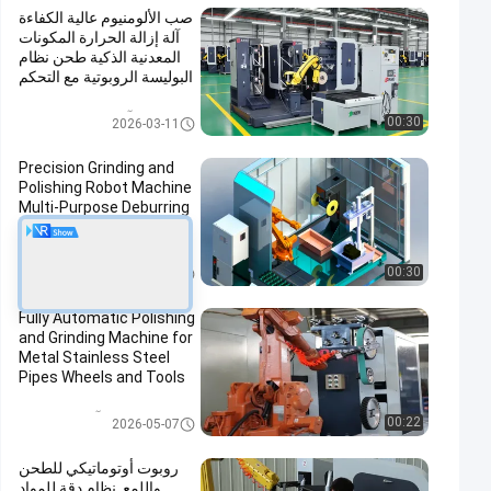
صب الألومنيوم عالية الكفاءة
آلة إزالة الحرارة المكونات
المعدنية الذكية طحن نظام
البوليسة الروبوتية مع التحكم
في القوة
آلة تلميع طحن تلقائي
00:30
2026-03-11
Precision Grinding and
Polishing Robot Machine
Multi-Purpose Deburring
Machine for Hardware
Automotive Accessories
Manufacturing
آلة طحن وبرقة
00:30
2026-05-07
Fully Automatic Polishing
and Grinding Machine for
Metal Stainless Steel
Pipes Wheels and Tools
Efficient Buffing
Equipment
آلة طحن وبرقة
00:22
2026-05-07
روبوت أوتوماتيكي للطحن
واللمع. نظام دقة للمواد