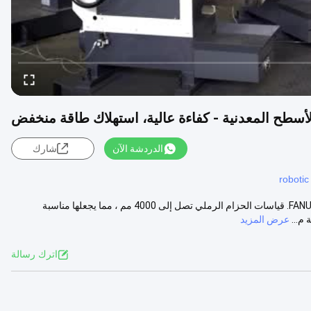
لأسطح المعدنية - كفاءة عالية، استهلاك طاقة منخفض
الدردشة الآن
شارك
robotic
وصف المنتج: آلة طحن الروبوت هي خلية روبوتية عالية الأداء تتميز بروبوت FANUC. قياسات الحزام الرملي تصل إلى 4000 مم ، مما يجعلها مناسبة
م...
عرض المزيد
اترك رسالة