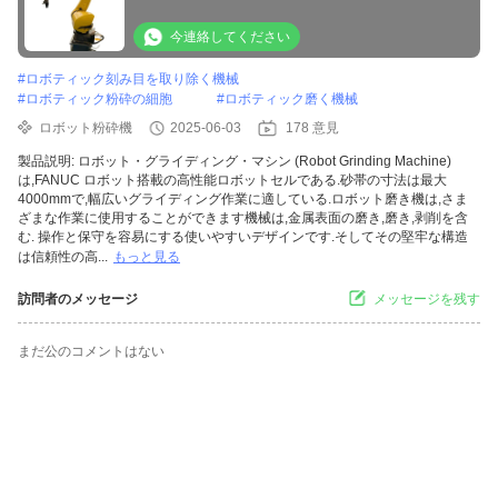
今連絡してください
#
ロボティック刻み目を取り除く機械
#
ロボティック粉砕の細胞
#
ロボティック磨く機械
ロボット粉砕機
2025-06-03
178 意見
製品説明: ロボット・グライディング・マシン (Robot Grinding Machine)
は,FANUC ロボット搭載の高性能ロボットセルである.砂帯の寸法は最大
4000mmで,幅広いグライディング作業に適している.ロボット磨き機は,さま
ざまな作業に使用することができます機械は,金属表面の磨き,磨き,剥削を含
む. 操作と保守を容易にする使いやすいデザインです.そしてその堅牢な構造
は信頼性の高...
もっと見る
訪問者のメッセージ
メッセージを残す
まだ公のコメントはない