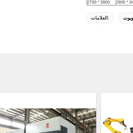
3800 * 2700
3400
وبوت
العلامات: