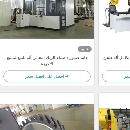
فيديو
بالكامل آلة طحن
دائم صنبور / صمام الزنك النحاس آلة تلميع لتلميع
الأجهزة
عر
احصل على افضل سعر