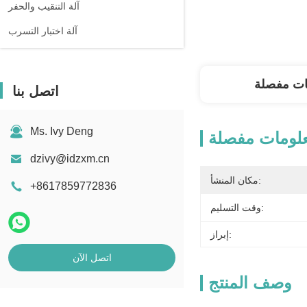
آلة التنقيب والحفر
آلة اختبار التسرب
ات مفصلة
اتصل بنا
Ms. Ivy Deng
لومات مفصلة
dzivy@idzxm.cn
مكان المنشأ:
+8617859772836
وقت التسليم:
إبراز:
اتصل الآن
وصف المنتج