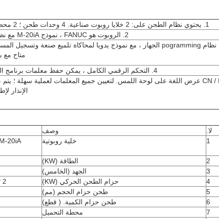
1. يحتوي نظام الطحن على: 2 خلايا روبوت صناعية. 4 وحدات طحن ؛ 2 محطات التحميل ونظام التحكم.
2. الروبوت هو FANUC ، نموذج M-20iA مع نظام طحن moduel البرنامج.
3. تعليم نظام pogramming الجهاز ، مع نموذج يدويا لمحاكاة تلميع صنعة وتسجي
متاح مع ب
4. التحكم الرقمي الكامل ، يمكن حفظ معلمات برنامج التلميع وضبطها في أي وقت.
5. CN / EN عرض اللغة على لوحة اللمس. لتعيين جميع المعلمات لعملية سهلة ؛ 
الإنذار لإ
لا.
وصف
1
خلية روبوتية
M-20iA
2
الطاقة (KW)
3
الجهد (الخامس)
4
حزام الطحن الحركي (KW)
2 * 3.75KW
5
طحن حزام الحجم (مم)
6
طحن حزام الكمية. ( قطع)
7
محطة التحميل