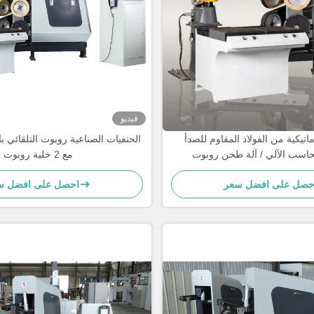
فيديو
اتيكية من الفولاذ المقاوم للصدأ
الحنفيات الصناعية روبوت التلقائي 
حاسب الآلي / آلة طحن روبوت
مع 2 خلية روبوت
استحمام خلاط صنبور
حصل على افضل سعر
احصل على افضل س