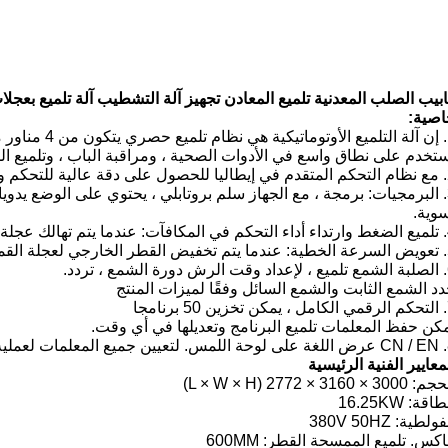
ابيب الصلب المعدنية تلميع المعادن تجهيز آلة التشطيب آلة تلميع بعجلا
اصية:
ر دوارة ؛
تخدم على نطاق واسع في الأدوات الصحية ، ومراقبة الباب ، وتلميع الم
ية الحركة.
يل المسار ؛
وية.
ائيًا في كل اتجاه
عة والتعويض ؛
 تردد.
د الشمع الثابت والشمع السائل وفقًا لميزات المنتج
نامجا
كن حفظ المعلمات تلميع البرنامج وتعديلها في أي وقت.
لمس.
لتعيين جميع المعلمات لعملي
معايير الفنية الرئيسية
3000 × 3160 × 2772 (L × W × H)
اقة: 16.25KW
ولطية: 380V 50HZ
اكس.
تلميع الممسحة القطر: 600MM