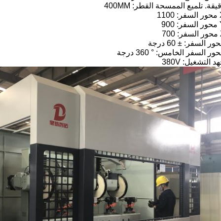
يقة.
تلميع الممسحة القطر: 400MM
1100
 900
700
ور السفر: ± 60 درجة
ور السفر الخامس: ° 360 درجة
د التشغيل: 380V