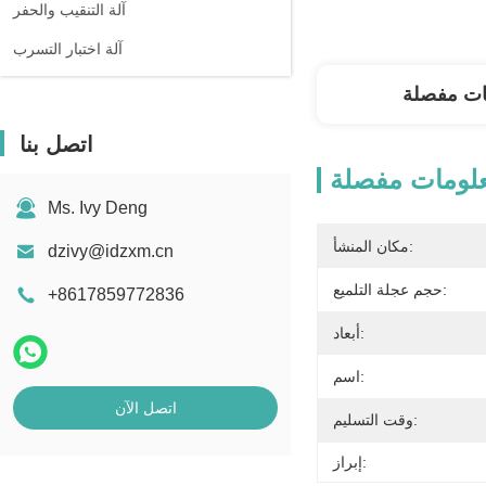
آلة التنقيب والحفر
آلة اختبار التسرب
ات مفصلة
اتصل بنا
لومات مفصلة
Ms. Ivy Deng
مكان المنشأ:
dzivy@idzxm.cn
حجم عجلة التلميع:
+8617859772836
أبعاد:
اسم:
اتصل الآن
وقت التسليم:
إبراز: