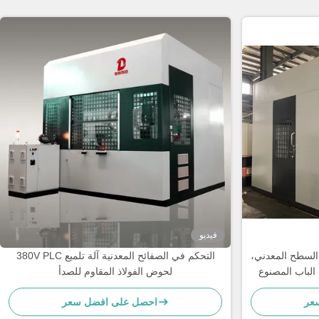
فيديو
ت السطح المعدني،
380V PLC التحكم في الصفائح المعدنية آلة تلميع
الباب المصنوع
لحوض الفولاذ المقاوم للصدأ
دأ
عر
احصل على افضل سعر