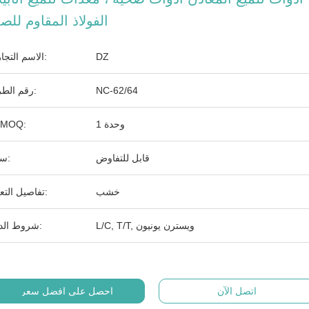
الفولاذ المقاوم للصد
DZ
الاسم التجاري:
NC-62/64
رقم الطراز:
1 وحدة
الـ MOQ:
قابل للتفاوض
سعر:
خشب
تفاصيل التعبئة:
L/C, T/T, ويسترن يونيون
شروط الدفع:
اتصل الآن
احصل على افضل سعر