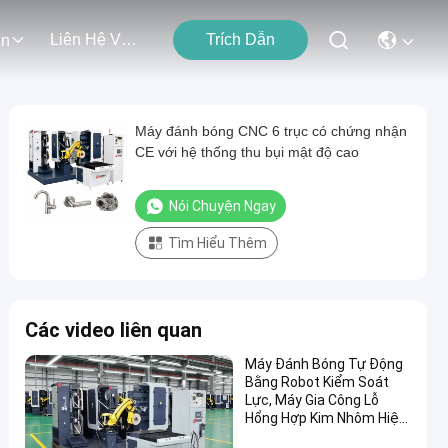
Liên Hệ Với Chúng Tôi
Trích Dẫn
ện
Máy đánh bóng CNC 6 trục có chứng nhận
CE với hệ thống thu bụi mật độ cao
Nói Chuyện Ngay
Tìm Hiểu Thêm
Các video liên quan
Máy Đánh Bóng Tự Động
Bằng Robot Kiểm Soát
Lực, Máy Gia Công Lỗ
Hổng Hợp Kim Nhôm Hiệu
Suất Cao Cho Linh Kiện