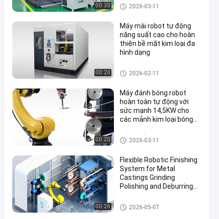
Kim Loại Thông Minh
Máy đánh bóng tự động
00:30
2026-03-11
Máy mài robot tự động
năng suất cao cho hoàn
thiện bề mặt kim loại đa
hình dạng
Máy đánh bóng CNC
00:20
2026-02-11
Máy đánh bóng robot
hoàn toàn tự động với
sức mạnh 14,5KW cho
các mảnh kim loại bóng
gương
Máy nghiền và đánh bóng rob
00:20
2026-03-11
ot
Flexible Robotic Finishing
System for Metal
Castings Grinding
Polishing and Deburring
Automation Solution
Máy nghiền và đánh bóng
00:26
2026-05-07