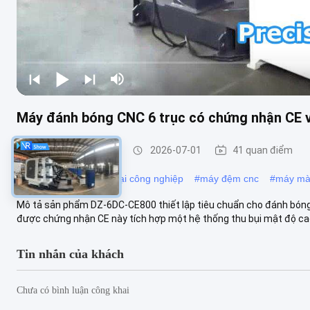
Máy đánh bóng CNC 6 trục có chứng nhận CE v
Máy đánh bóng CNC
2026-07-01
41 quan điểm
#
máy đánh bóng kim loại công nghiệp
#
máy đệm cnc
#
máy mà
Mô tả sản phẩm DZ-6DC-CE800 thiết lập tiêu chuẩn cho đánh bóng
được chứng nhận CE này tích hợp một hệ thống thu bụi mật độ cao 
Tin nhắn của khách
Chưa có bình luận công khai