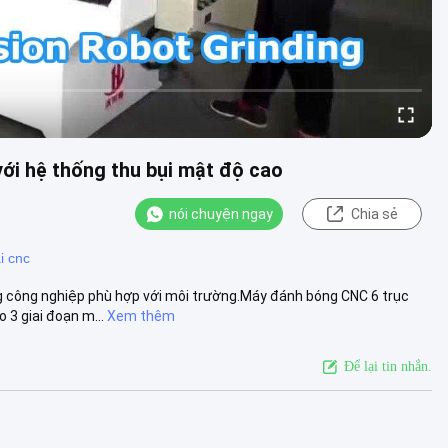
ới hệ thống thu bụi mật độ cao
nói chuyện ngay
Chia sẻ
i cnc
 công nghiệp phù hợp với môi trường.Máy đánh bóng CNC 6 trục
3 giai đoạn m...
Xem thêm
Để lại tin nhắn.