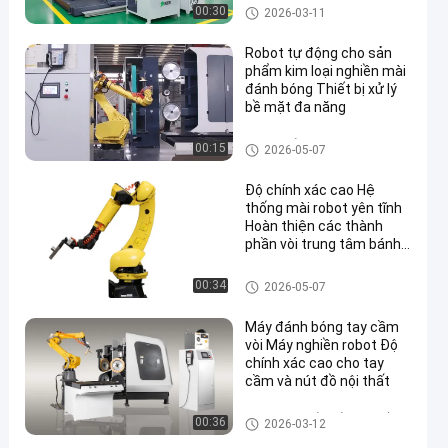
Kim Loại Thông Minh
Máy đánh bóng tự động
00:30
2026-03-11
Robot tự động cho sản
phẩm kim loại nghiền mài
đánh bóng Thiết bị xử lý
bề mặt đa năng
Máy nghiền và đánh bóng
00:15
2026-05-07
Độ chính xác cao Hệ
thống mài robot yên tĩnh
Hoàn thiện các thành
phần vòi trung tâm bánh
xe ô tô đúc
Công cụ xây dựng
00:34
2026-05-07
Máy đánh bóng tay cầm
vòi Máy nghiền robot Độ
chính xác cao cho tay
cầm và nút đồ nội thất
Các thành phần đồ nội thất ki
00:36
2026-03-12
m loại