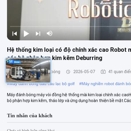
Hệ thống kim loại có độ chính xác cao Robot
các bộ phận hợp kim kẽm Deburring
Máy nghiền và đánh bóng
2026-05-07
41 quan đi
#
Máy đánh bóng đầu câu lạc bộ golf
#
Máy nghiền robot đánh bó
Máy đánh bóng máy vòi đồng hệ thống mài kim loại chính xác caoH
bộ phận hợp kim kẽm, tháo lớp và ứng dụng hoàn thiện bề mặt.Các t
Tin nhắn của khách
Chưa có bình luận công khai