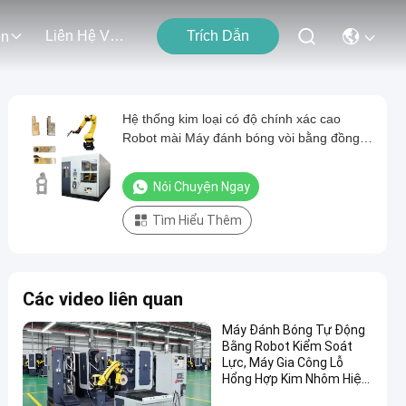
Liên Hệ Với Chúng Tôi
Trích Dẫn
ện
Hệ thống kim loại có độ chính xác cao
Robot mài Máy đánh bóng vòi bằng đồng
thau để đúc các bộ phận hợp kim kẽm
Deburring
Nói Chuyện Ngay
Tìm Hiểu Thêm
Các video liên quan
Máy Đánh Bóng Tự Động
Bằng Robot Kiểm Soát
Lực, Máy Gia Công Lỗ
Hổng Hợp Kim Nhôm Hiệu
Suất Cao Cho Linh Kiện