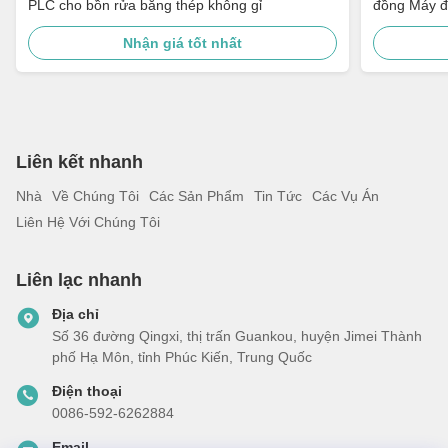
PLC cho bồn rửa bằng thép không gỉ
đồng Máy đ
bị đánh bón
Nhận giá tốt nhất
Liên kết nhanh
Nhà
Về Chúng Tôi
Các Sản Phẩm
Tin Tức
Các Vụ Án
Liên Hệ Với Chúng Tôi
Liên lạc nhanh
Địa chỉ
Số 36 đường Qingxi, thị trấn Guankou, huyện Jimei Thành
phố Hạ Môn, tỉnh Phúc Kiến, Trung Quốc
Điện thoại
0086-592-6262884
Email