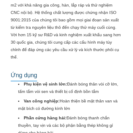
m2 với khả năng gia công, hàn, lắp ráp và thử nghiệm
CNC nội bộ. Hệ thống chất lượng được chứng nhận ISO
9001:2015 của chúng tôi bao gồm mọi giai đoạn sản xuất
từ ​​kiểm tra nguyên liệu thô đến chạy thử máy cuối cùng.
Với hơn 15 kỹ sư R&D và kinh nghiệm xuất khẩu sang hơn
30 quốc gia, chúng tôi cung cấp các cấu hình máy tùy
chỉnh để đáp ứng các yêu cầu xử lý và kích thước phôi cụ
thể.
Ứng dụng
Phụ kiện vệ sinh lớn:
Đánh bóng thân vòi cỡ lớn,
tấm tắm vòi sen và thiết bị cố định bồn tắm
Van công nghiệp:
Hoàn thiện bề mặt thân van và
mặt bích có đường kính lớn
Phần cứng hàng hải:
Đánh bóng thanh chắn
thuyền, tay vịn và các bộ phận bằng thép không gỉ
dùng cho hàng hải