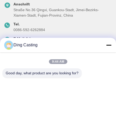
Anschrift
Straße No.36 Qingxi, Guankou-Stadt, Jimei-Bezirks-
Xiamen-Stadt, Fujian-Provinz, China
Tel.
0086-592-6262884
E-Mail-Adresse
dzivy@idzxm.cn
Ding Casting
9:44 AM
Unser Newsletter
Good day, what product are you looking for?
Abonnieren Sie unseren Newsletter für Rabatte und mehr.