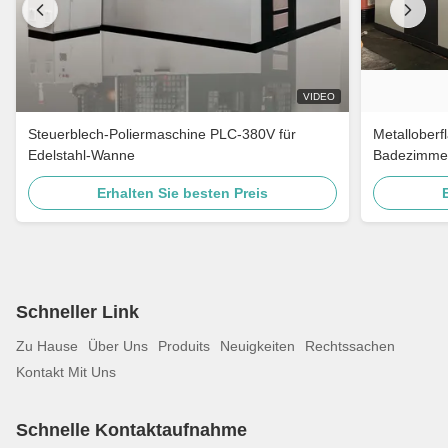
VIDEO
Steuerblech-Poliermaschine PLC-380V für
Metalloberf
Edelstahl-Wanne
Badezimmer
Edelstahl-Tü
Erhalten Sie besten Preis
Schneller Link
Zu Hause
Über Uns
Produits
Neuigkeiten
Rechtssachen
Kontakt Mit Uns
Schnelle Kontaktaufnahme