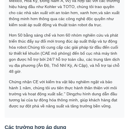
Mexico, Hoa Kỳ, Đông Nam Á, vv) và hợp tác với các thương
hiệu hàng đầu như Kohler và TOTO, chúng tôi trao quyền
cho các nhà sản xuất với an toàn hơn, xanh hơn,và sản xuất
thông minh hơn thông qua các công nghệ độc quyền như
kiểm soát áp suất động và thuật toán robot đa trục.
Hơn 50 bằng sáng chế và hơn 60 nhóm nghiên cứu và phát
triển thúc đẩy sự đổi mới trong đúc áp suất thấp và tự động
hóa robot.Chúng tôi cung cấp các giải pháp từ đầu đến cuối
từ thiết kế khuôn (CAE mô phỏng) đến bố cục nhà máy tinh
gọn được hỗ trợ bởi 24/7 hỗ trợ toàn cầu, các trung tâm dịch
vụ địa phương (Ấn Độ, Thổ Nhĩ Kỳ, Ai Cập), và hỗ trợ tại chỗ
48 giờ.
Chứng nhận CE với kiểm tra vật liệu nghiêm ngặt và bảo
hành 1 năm, chúng tôi ưu tiên thực hành thân thiện với môi
trường và hoạt động xuất sắc." Dingzhu hình dung dẫn đầu
tương lai của tự động hóa thông minh, giúp khách hàng đạt
được sự đột phá về năng suất và tăng trưởng bền vững.
Các trường hợp áp dụng