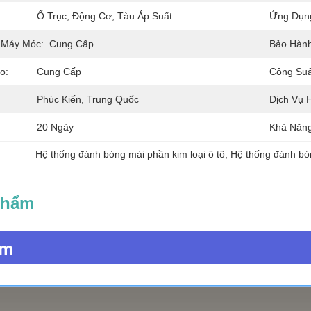
Ổ Trục, Động Cơ, Tàu Áp Suất
Ứng Dụn
 Máy Móc:
Cung Cấp
Bảo Hành
o:
Cung Cấp
Công Suấ
Phúc Kiến, Trung Quốc
Dịch Vụ 
20 Ngày
Khả Năng
Hệ thống đánh bóng mài phần kim loại ô tô
, 
Hệ thống đánh bó
Phẩm
ẩm