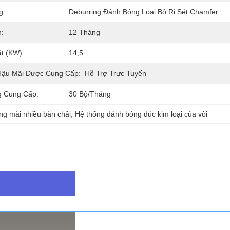
g:
Deburring Đánh Bóng Loại Bỏ Rỉ Sét Chamfer
:
12 Tháng
t (kW):
14,5
Hậu Mãi Được Cung Cấp:
Hỗ Trợ Trực Tuyến
 Cung Cấp:
30 Bộ/tháng
ng mài nhiều bàn chải
, 
Hệ thống đánh bóng đúc kim loại của vòi