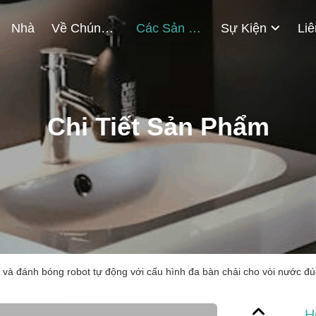
Nhà
Về Chúng Tôi
Các Sản Phẩm
Sự Kiện
Chi Tiết Sản Phẩm
và đánh bóng robot tự động với cấu hình đa bàn chải cho vòi nước đúc 
H