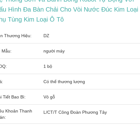
ấu Hình Đa Bàn Chải Cho Vòi Nước Đúc Kim Loại
hụ Tùng Kim Loại Ô Tô
n Thương Hiệu:
DZ
 Mẫu:
người máy
OQ:
1 bộ
á:
Có thể thương lượng
i Tiết Bao Bì:
Vỏ gỗ
ều Khoản Thanh
L/CT/T Công Đoàn Phương Tây
án: