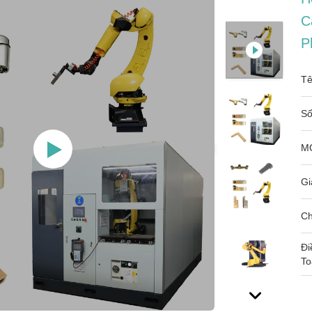
C
P
Tê
Số
M
Gi
Ch
Đi
To