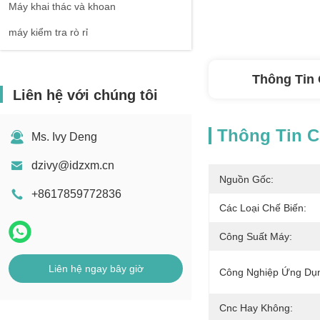
Máy khai thác và khoan
máy kiểm tra rò rỉ
Thông Tin 
Liên hệ với chúng tôi
Thông Tin Ch
Ms. Ivy Deng
dzivy@idzxm.cn
Nguồn Gốc:
+8617859772836
Các Loại Chế Biến:
Công Suất Máy:
Liên hệ ngay bây giờ
Công Nghiệp Ứng Dụ
Cnc Hay Không: