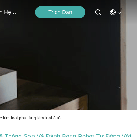
Trích Dẫn
Liên Hệ Với Chúng Tôi
kim loại phụ tùng kim loại ô tô
ệ Thống Sơn Và Đánh Bóng Robot Tự Động Với