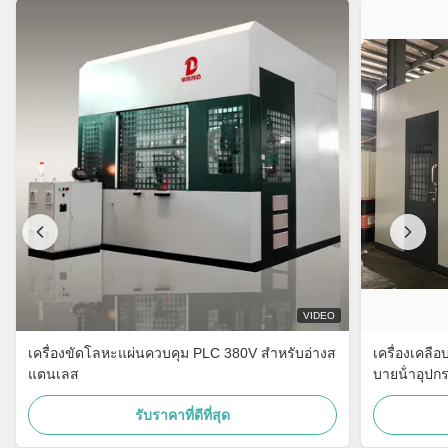
VIDEO
เครื่องขัดโลหะแผ่นควบคุม PLC 380V สำหรับอ่างส
เครื่องเคลือ
แตนเลส
บายน้ําอุปกร
รับราคาที่ดีที่สุด