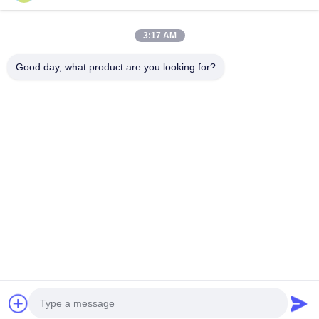
3:17 AM
ข่าวสารของเรา
Good day, what product are you looking for?
สมัครสมาชิกข่าวสารของเรา เพื่อรับส่วนลดและอื่นๆ
ส่งอีเมล
นโยบายความเป็นส่วนตัว
|
แผนผังเว็บไซต์
| จีน ดี คุณภาพ เครื่องขัด CNC ผู้จัด
จําหน่าย.ลิขสิทธิ์ 2019-2026 Xiamen DingZhu Intelligent Equipment Co.,Ltd
ทั้งหมด สิทธิพิเศษ