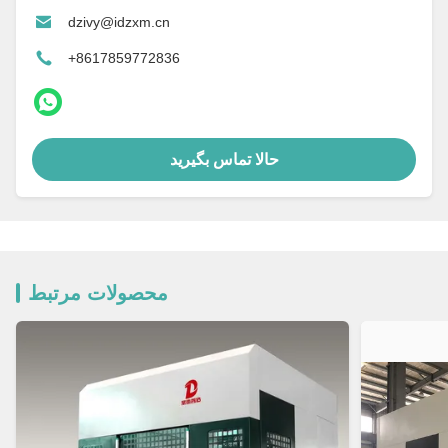
dzivy@idzxm.cn
+8617859772836
حالا تماس بگیرید
محصولات مرتبط