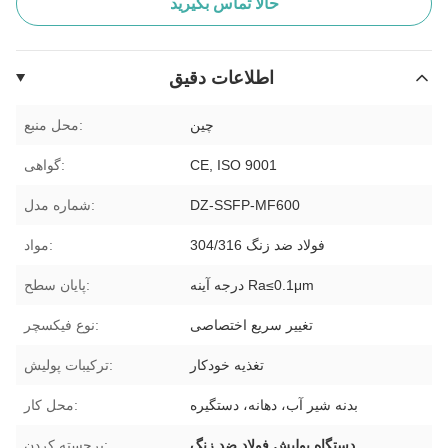
حالا تماس بگیرید
اطلاعات دقیق
چین
محل منبع:
CE, ISO 9001
گواهی:
DZ-SSFP-MF600
شماره مدل:
فولاد ضد زنگ 304/316
مواد:
درجه آینه Ra≤0.1μm
پایان سطح:
تغییر سریع اختصاصی
نوع فیکسچر:
تغذیه خودکار
ترکیبات پولیش:
بدنه شیر آب، دهانه، دستگیره
محل کار:
,
دستگاه پولیش فولاد ضد زنگ
برجسته کردن: