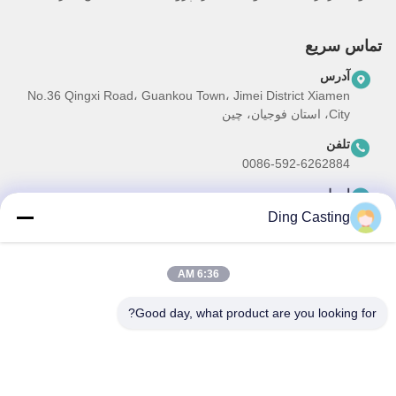
تماس سریع
آدرس
No.36 Qingxi Road، Guankou Town، Jimei District Xiamen
City، استان فوجیان، چین
تلفن
0086-592-6262884
ایمیل
dzivy@idzxm.cn
Ding Casting
6:36 AM
خبرنامه ما
Good day, what product are you looking for?
برای دریافت تخفیف ها و موارد دیگر، به خبرنامه ما ثبت نام کنید.