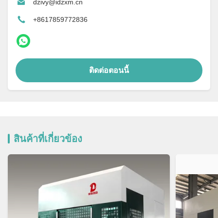
dzivy@idzxm.cn
+8617859772836
ติดต่อตอนนี้
สินค้าที่เกี่ยวข้อง