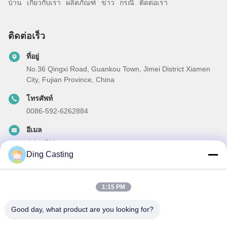
บ้าน
เกี่ยวกับเรา
ผลิตภัณฑ์
ข่าว
กรณี
ติดต่อเรา
ติดต่อเร็ว
ที่อยู่
No.36 Qingxi Road, Guankou Town, Jimei District Xiamen
City, Fujian Province, China
โทรศัพท์
0086-592-6262884
อีเมล
dzivy@idzxm.cn
Ding Casting
1:15 PM
ข่าวสารของเรา
Good day, what product are you looking for?
สมัครสมาชิกข่าวสารของเรา เพื่อรับส่วนลดและอื่นๆ