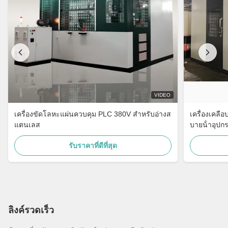
VIDEO
เครื่องขัดโลหะแผ่นควบคุม PLC 380V สำหรับอ่างส
เครื่องเคลือ
แตนเลส
บายน้ําอุปกร
รับราคาที่ดีที่สุด
ลิงค์รวดเร็ว