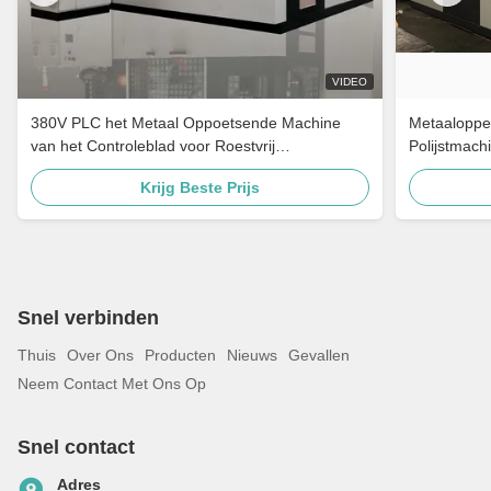
VIDEO
380V PLC het Metaal Oppoetsende Machine
Metaaloppe
van het Controleblad voor Roestvrij
Polijstmach
staalgootsteen
voor Roestv
Krijg Beste Prijs
Snel verbinden
Thuis
Over Ons
Producten
Nieuws
Gevallen
Neem Contact Met Ons Op
Snel contact
Adres