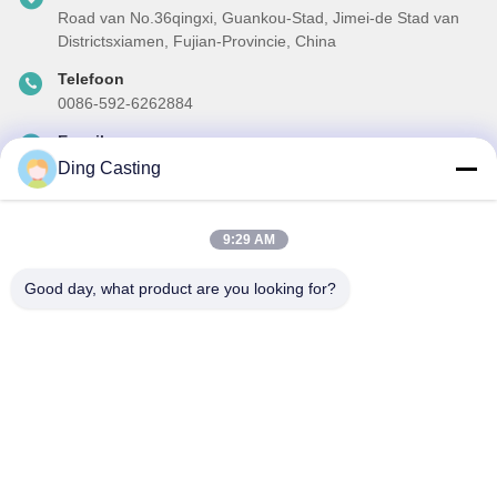
Road van No.36qingxi, Guankou-Stad, Jimei-de Stad van
Districtsxiamen, Fujian-Provincie, China
Telefoon
0086-592-6262884
E-mail
dzivy@idzxm.cn
Ding Casting
9:29 AM
Onze Nieuwsbrief
Good day, what product are you looking for?
Abonneer u op onze nieuwsbrief voor kortingen en meer.