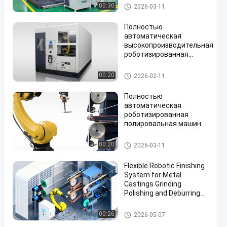
роботизированная
Автоматическая меля полир
00:30
2026-03-11
система полировки
уя машина
металлических
Полностью
компонентов с
автоматическая
контролем силы
высокопроизводительная
роботизированная
шлифовальная машина
для отделки
Машина КНК полируя
00:20
2026-02-11
металлической
поверхности с
Полностью
несколькими формами
автоматическая
роботизированная
полировальная машина
мощностью 14,5 кВт для
зеркальной полировки
Робот дебурринг шлифовка и
00:20
2026-03-11
металлических
полировка машина
заготовок
Flexible Robotic Finishing
System for Metal
Castings Grinding
Polishing and Deburring
Automation Solution
Машины для шлифования и
00:26
2026-05-07
полировки