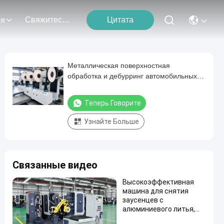
Свяжитесь С Нами
Цитата
ия
Металлическая поверхностная
обработка и дебурринг автомобильных
деталей
Теперь Говорите
Узнайте Больше
Связанные видео
Высокоэффективная
машина для снятия
заусенцев с
алюминиевого литья,
интеллектуальная