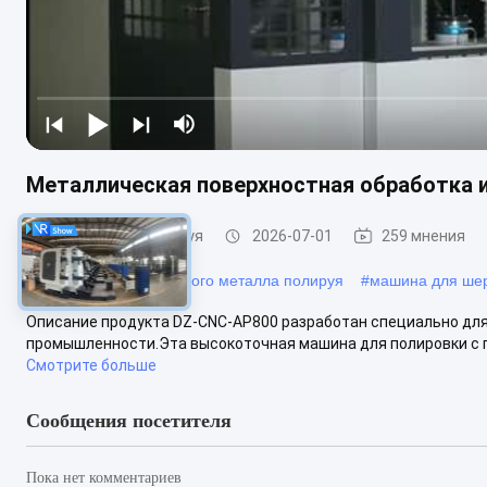
Металлическая поверхностная обработка 
Машина КНК полируя
2026-07-01
259 мнения
#
машина промышленного металла полируя
#
машина для шер
Описание продукта DZ-CNC-AP800 разработан специально дл
промышленности.Эта высокоточная машина для полировки с п
Смотрите больше
Сообщения посетителя
Пока нет комментариев