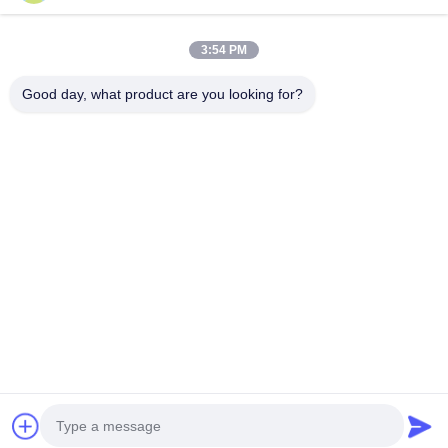
Политика конфиденциальности
|
Карта сайта
| Китай хорошо. Качество
Машина КНК полируя Доставщик. 2019-2026 Xiamen DingZhu Intelligent
3:54 PM
Equipment Co.,Ltd Все. Все права защищены.
Good day, what product are you looking for?