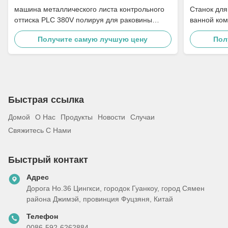
машина металлического листа контрольного
Станок для
оттиска PLC 380V полируя для раковины
ванной ком
нержавеющей стали
полировки
Получите самую лучшую цену
Пол
стали
Быстрая ссылка
Домой
О Нас
Продукты
Новости
Случаи
Свяжитесь С Нами
Быстрый контакт
Адрес
Дорога Но.36 Цингкси, городок Гуанкоу, город Сямен
района Джимэй, провинция Фуцзяня, Китай
Телефон
0086-592-6262884