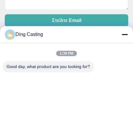
Στείλτε Email
Ding Casting
Πολιτική απορρήτου
|
Sitemap
| Κίνα Καλό Ποιότητα CNC γυαλίζοντας
μηχανή Προμηθευτής. 2019-2026 Xiamen DingZhu Intelligent Equipment
1:39 PM
Co.,Ltd Όλα. Όλα τα δικαιώματα διατηρούνται.
Good day, what product are you looking for?