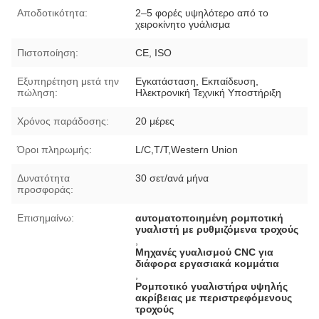
Αποδοτικότητα:
2–5 φορές υψηλότερο από το
χειροκίνητο γυάλισμα
Πιστοποίηση:
CE, ISO
Εξυπηρέτηση μετά την
Εγκατάσταση, Εκπαίδευση,
πώληση:
Ηλεκτρονική Τεχνική Υποστήριξη
Χρόνος παράδοσης:
20 μέρες
Όροι πληρωμής:
L/C,T/T,Western Union
Δυνατότητα
30 σετ/ανά μήνα
προσφοράς:
Επισημαίνω:
αυτοματοποιημένη ρομποτική
γυαλιστή με ρυθμιζόμενα τροχούς
,
Μηχανές γυαλισμού CNC για
διάφορα εργασιακά κομμάτια
,
Ρομποτικό γυαλιστήρα υψηλής
ακρίβειας με περιστρεφόμενους
τροχούς