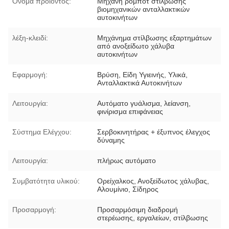
Όνομα προϊόντος:
Μηχανή ρομπότ στίλβωσης
βιομηχανικών ανταλλακτικών
αυτοκινήτων
λέξη-κλειδί:
Μηχάνημα στίλβωσης εξαρτημάτων
από ανοξείδωτο χάλυβα
αυτοκινήτων
Εφαρμογή:
Βρύση, Είδη Υγιεινής, Υλικά,
Ανταλλακτικά Αυτοκινήτων
Λειτουργία:
Αυτόματο γυάλισμα, λείανση,
φινίρισμα επιφάνειας
Σύστημα Ελέγχου:
Σερβοκινητήρας + έξυπνος έλεγχος
δύναμης
Λειτουργία:
πλήρως αυτόματο
Συμβατότητα υλικού:
Ορείχαλκος, Ανοξείδωτος χάλυβας,
Αλουμίνιο, Σίδηρος
Προσαρμογή:
Προσαρμόσιμη διαδρομή
στερέωσης, εργαλείων, στίλβωσης