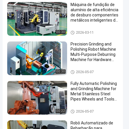
Máquina de fundição de
alumínio de alta eficiência
de desburo componentes
metálicos inteligentes de
moagem sistema de polir
robótico com controle de
Máquina de polonês de moed
00:30
2026-03-11
força
ura automática
Precision Grinding and
Polishing Robot Machine
Multi-Purpose Deburring
Machine for Hardware
Automotive Accessories
Manufacturing
Máquina de moagem e polime
00:30
2026-05-07
nto
Fully Automatic Polishing
and Grinding Machine for
Metal Stainless Steel
Pipes Wheels and Tools
Efficient Buffing
Equipment
Máquina de moagem e polime
00:22
2026-05-07
nto
Robô Automatizado de
Rebarbação para