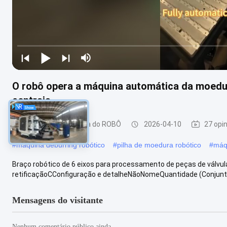
O robô opera a máquina automática da moedur
centrais
Máquina de moedura do ROBÔ
2026-04-10
27 opi
#
máquina deburring robótico
#
pilha de moedura robótico
#
máqu
Braço robótico de 6 eixos para processamento de peças de válvul
retificaçãoCConfiguração e detalheNãoNomeQuantidade (Conjunto)
Mensagens do visitante
Nenhum comentário público ainda