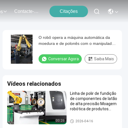
Contacte-Nos
Citações
os
O robô opera a máquina automática da
moedura e de polonês com o manipulador
de 6 linhas centrais
Conversar Agora
Saiba Mais
Vídeos relacionados
Linha de polir de fundição
de componentes de latão
de alta precisão Moagem
robótica de produtos
sanitários para
processamento de
Máquina de moedura do ROB
00:26
2026-04-16
metais
Ô