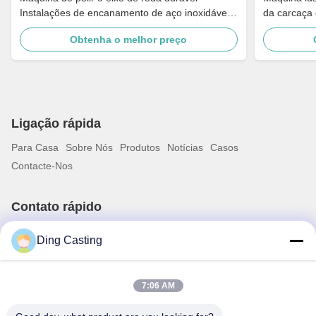
Instalações de encanamento de aço inoxidável
da carcaça 
Equipamento de polir para peças de automóveis
conjunto
Obtenha o melhor preço
Ligação rápida
Para Casa
Sobre Nós
Produtos
Notícias
Casos
Contacte-Nos
Contato rápido
Endereço
Ding Casting
Estrada de No.36 Qingxi, cidade de Guankou, cidade de
Xiamen do distrito de Jimei, província de Fujian, China
Telefone
7:06 AM
0086-592-6262884