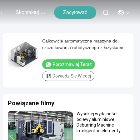
Skontaktuj Się Z Nami
Zacytować
Wydarzenia
Całkowicie automatyczna maszyna do
szczotkowania robotycznego z łożyskami
NSK i serwomotorami Delta do prac
metalowych
Porozmawiaj Teraz
Dowiedz Się Więcej
Powiązane filmy
Wysokiej wydajności
odlewy aluminiowe
Deburring Machine
Inteligentne elementy
metalowe Szlifowanie