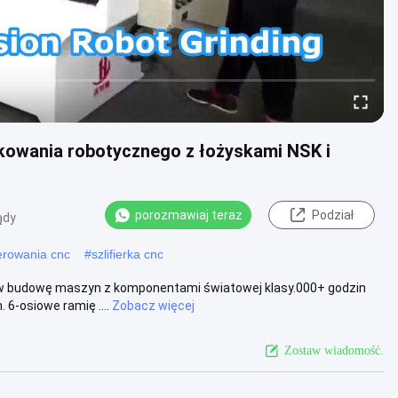
owania robotycznego z łożyskami NSK i
porozmawiaj teraz
Podział
ądy
erowania cnc
#
szlifierka cnc
w budowę maszyn z komponentami światowej klasy.000+ godzin
 6-osiowe ramię ....
Zobacz więcej
Zostaw wiadomość.