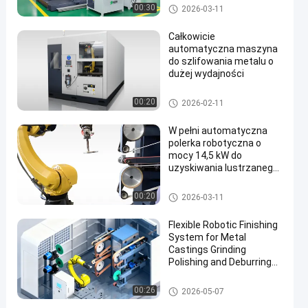
Robotów System
Automatyczna maszyna do s
00:30
2026-03-11
polerowania z kontrolą
zlifowania i polerowania
siły
Całkowicie
automatyczna maszyna
do szlifowania metalu o
dużej wydajności
Maszyna do polerowania CNC
00:20
2026-02-11
W pełni automatyczna
polerka robotyczna o
mocy 14,5 kW do
uzyskiwania lustrzanego
połysku na metalowych
elementach
Robot Deburring Szlifowanie i
00:20
2026-03-11
polerowanie Maszyna
Flexible Robotic Finishing
System for Metal
Castings Grinding
Polishing and Deburring
Automation Solution
maszyny do szlifowania i pole
00:26
2026-05-07
rowania