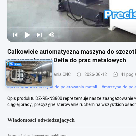
Całkowicie automatyczna maszyna do szczotk
serwomotorami Delta do prac metalowych
Maszyna do polerowania CNC
2026-06-12
41 pogl
#
przemysłowa maszyna do polerowania metali
#
maszyna do pol
Opis produktu DZ-RB-NS800 reprezentuje nasze zaangażowanie 
ciągłej pracy , precyzyjne sterowanie ruchem na wszystkich ośach.
Wiadomości odwiedzających
Jeszcze żaden komentarz publiczny