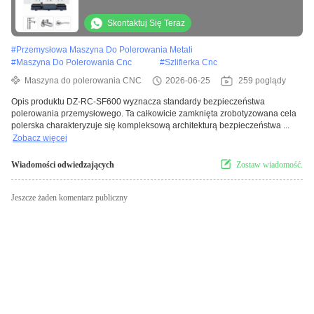
awaryjnym SCHNEIDER i zasłoną świetlną
Skontaktuj Się Teraz
#
Przemysłowa Maszyna Do Polerowania Metali
#
Maszyna Do Polerowania Cnc
#
Szlifierka Cnc
Maszyna do polerowania CNC
2026-06-25
259 poglądy
Opis produktu DZ-RC-SF600 wyznacza standardy bezpieczeństwa
polerowania przemysłowego. Ta całkowicie zamknięta zrobotyzowana cela
polerska charakteryzuje się kompleksową architekturą bezpieczeństwa ...
Zobacz więcej
Wiadomości odwiedzających
Zostaw wiadomość.
Jeszcze żaden komentarz publiczny